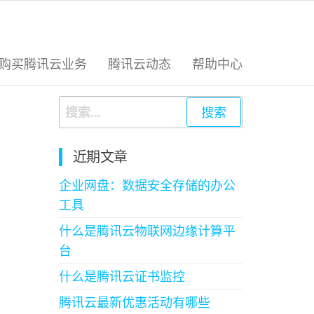
购买腾讯云业务
腾讯云动态
帮助中心
搜
索：
近期文章
企业网盘：数据安全存储的办公
工具
什么是腾讯云物联网边缘计算平
台
什么是腾讯云证书监控
腾讯云最新优惠活动有哪些