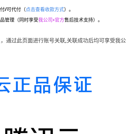
付/可代付（
点击查看收款方式
）。
品管理（同时享受
我公司+官方
售后技术支持）。
员，通过此页面进行账号关联,关联成功后均可享受我公