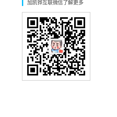
加凯铧互联微信了解更多