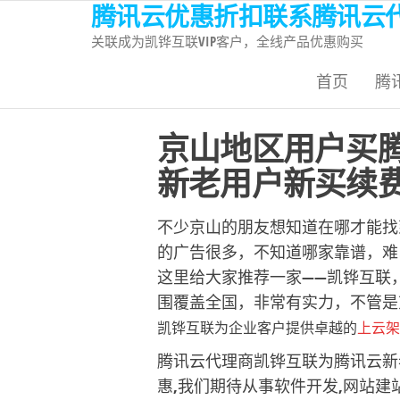
腾讯云优惠折扣联系腾讯云
前
往
关联成为凯铧互联VIP客户，全线产品优惠购买
内
首页
腾
容
京山地区用户买腾
新老用户新买续
不少京山的朋友想知道在哪才能找
的广告很多，不知道哪家靠谱，难
这里给大家推荐一家——凯铧互联
围覆盖全国，非常有实力，不管是
凯铧互联为企业客户提供卓越的
上云架
腾讯云代理商凯铧互联为腾讯云新
惠,我们期待从事软件开发,网站建站