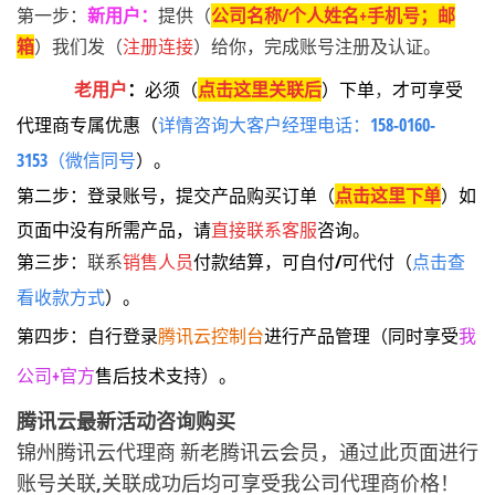
第一步：
新用户
：
提供（
公司名称/个人姓名+手机号；邮
箱
）我们发（
注册连接
）给你，完成账号注册及认证。
老用户
：
必须
（
点击这里关联后
）
下单
，
才可享受
代理商专属优惠
（
详情咨询大客户经理电话：
158-0160-
3153
（微信同号
）
。
第二步：登录账号，提交产品购买订单（
点击这里下单
）
如
页面中没有所需产品，请
直接联系
客服
咨询。
第三步：
联系
销售人员
付款结算，可自付/可代付（
点击查
看收款方式
）。
第四步：自行登录
腾讯云控制台
进行产品管理（同时享受
我
公司+官方
售后技术支持）。
腾讯云最新活动咨询购买
锦州腾讯云代理商 新老腾讯云会员，通过此页面进行
账号关联,关联成功后均可享受我公司代理商价格！