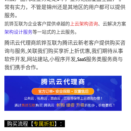
常有实力，不管是锦州还是其地区的用户都可以提供
服务。
凯铧互联为企业客户提供卓越的
上云架构咨询
、云解决方案
架构设计服务
等一站式的上云服务。
腾讯云代理商凯铧互联为腾讯云新老客户提供购买咨
询与服务,关联我们购买享折上折优惠,我们期待从事
软件开发,网站建站,小程序开发,SaaS服务类服务商与
我们携手合作。
购买流程【
专属折扣
】：