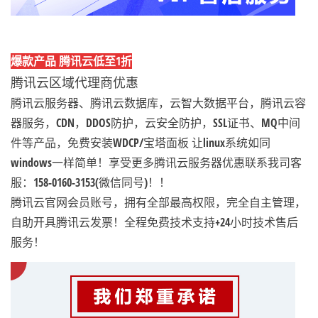
爆款产品 腾讯云低至1折
腾讯云区域代理商优惠
腾讯云服务器、腾讯云数据库，云智大数据平台，腾讯云容
器服务，CDN，DDOS防护，云安全防护，SSL证书、MQ中间
件等产品，免费安装WDCP/宝塔面板 让
linux系统如同
windows一样简单！享受更多腾讯云服务器优惠联系我司客
服：
158-0160-3153
(微信同号)！！
腾讯云官网会员账号，拥有全部最高权限，完全自主管理，
自助开具腾讯云发票！全程免费技术支持+24小时技术售后
服务！