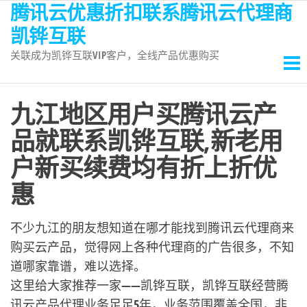
腾讯云优惠折扣联系腾讯云代理商
前
往
凯铧互联
内
关联成为凯铧互联VIP客户，全线产品优惠购买
容
九江地区用户买腾讯云产
品就联系凯铧互联,新老用
户新买续费均有折上折优
惠
不少九江的朋友想知道在哪才能找到腾讯云代理商来
购买云产品，觉得网上各种代理商的广告很多，不知
道哪家靠谱，难以选择。
这里给大家推荐一家——凯铧互联，凯铧互联经营腾
讯云产品代理业务足足5年，业务范围覆盖全国，非