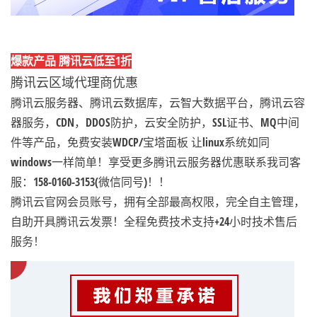
爆款产品 腾讯云低至1折
腾讯云区域代理商优惠
腾讯云服务器、腾讯云数据库，云智大数据平台，腾讯云容
器服务，CDN，DDOS防护，云安全防护，SSL证书、MQ中间
件等产品，免费安装WDCP/宝塔面板 让
linux系统如同
windows一样简单！享受更多腾讯云服务器优惠联系我司客
服：
158-0160-3153
(微信同号)！！
腾讯云官网会员账号，拥有全部最高权限，完全自主管理，
自助开具腾讯云发票！全程免费技术支持+24小时技术售后
服务！