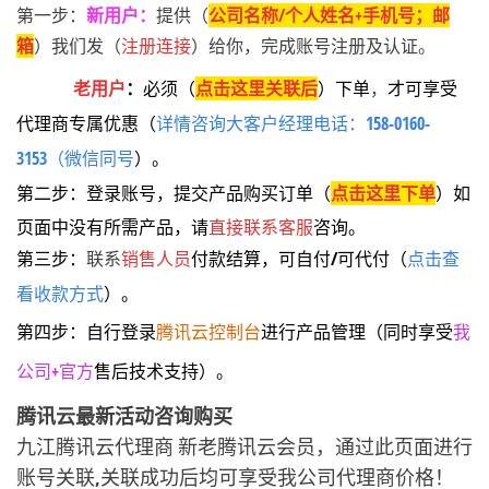
第一步：
新用户
：
提供（
公司名称/个人姓名+手机号；邮
箱
）我们发（
注册连接
）给你，完成账号注册及认证。
老用户
：
必须
（
点击这里关联后
）
下单
，
才可享受
代理商专属优惠
（
详情咨询大客户经理电话：
158-0160-
3153
（微信同号
）
。
第二步：登录账号，提交产品购买订单（
点击这里下单
）
如
页面中没有所需产品，请
直接联系
客服
咨询。
第三步：
联系
销售人员
付款结算，可自付/可代付（
点击查
看收款方式
）。
第四步：自行登录
腾讯云控制台
进行产品管理（同时享受
我
公司+官方
售后技术支持）。
腾讯云最新活动咨询购买
九江腾讯云代理商 新老腾讯云会员，通过此页面进行
账号关联,关联成功后均可享受我公司代理商价格！