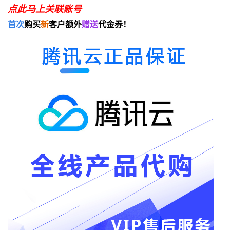
点此马上关联账号
首次
购买
新
客户额外
赠送
代金券！