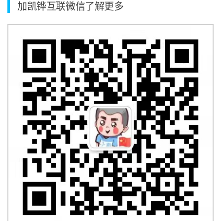
加凯铧互联微信了解更多