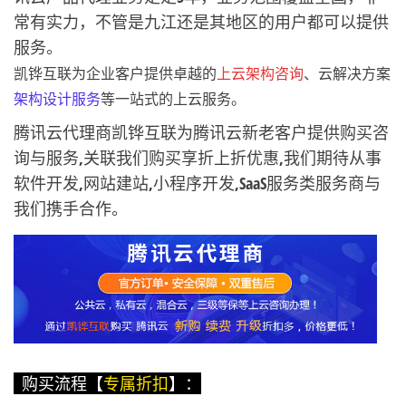
常有实力，不管是九江还是其地区的用户都可以提供
服务。
凯铧互联为企业客户提供卓越的
上云架构咨询
、云解决方案
架构设计服务
等一站式的上云服务。
腾讯云代理商凯铧互联为腾讯云新老客户提供购买咨
询与服务,关联我们购买享折上折优惠,我们期待从事
软件开发,网站建站,小程序开发,SaaS服务类服务商与
我们携手合作。
购买流程【
专属折扣
】：