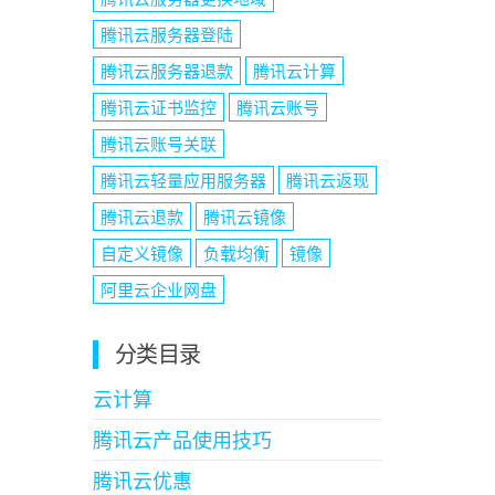
腾讯云服务器登陆
腾讯云服务器退款
腾讯云计算
腾讯云证书监控
腾讯云账号
腾讯云账号关联
腾讯云轻量应用服务器
腾讯云返现
腾讯云退款
腾讯云镜像
自定义镜像
负载均衡
镜像
阿里云企业网盘
分类目录
云计算
腾讯云产品使用技巧
腾讯云优惠