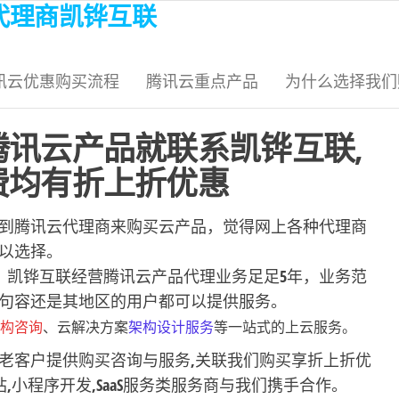
代理商凯铧互联
讯云优惠购买流程
腾讯云重点产品
为什么选择我们
讯云产品就联系凯铧互联,
费均有折上折优惠
到腾讯云代理商来购买云产品，觉得网上各种代理商
以选择。
，凯铧互联经营腾讯云产品代理业务足足5年，业务范
句容还是其地区的用户都可以提供服务。
构咨询
、云解决方案
架构设计服务
等一站式的上云服务。
老客户提供购买咨询与服务,关联我们购买享折上折优
,小程序开发,SaaS服务类服务商与我们携手合作。