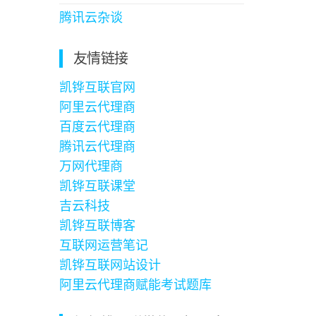
腾讯云杂谈
友情链接
凯铧互联官网
阿里云代理商
百度云代理商
腾讯云代理商
万网代理商
凯铧互联课堂
吉云科技
凯铧互联博客
互联网运营笔记
凯铧互联网站设计
阿里云代理商赋能考试题库