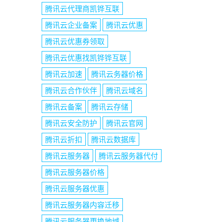
腾讯云代理商凯铧互联
腾讯云企业备案
腾讯云优惠
腾讯云优惠券领取
腾讯云优惠找凯铧铧互联
腾讯云加速
腾讯云务器价格
腾讯云合作伙伴
腾讯云域名
腾讯云备案
腾讯云存储
腾讯云安全防护
腾讯云官网
腾讯云折扣
腾讯云数据库
腾讯云服务器
腾讯云服务器代付
腾讯云服务器价格
腾讯云服务器优惠
腾讯云服务器内容迁移
腾讯云服务器更换地域