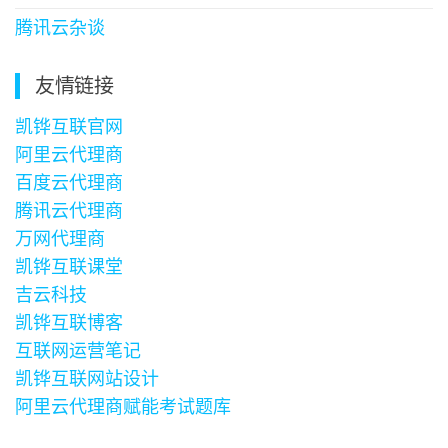
腾讯云杂谈
友情链接
凯铧互联官网
阿里云代理商
百度云代理商
腾讯云代理商
万网代理商
凯铧互联课堂
吉云科技
凯铧互联博客
互联网运营笔记
凯铧互联网站设计
阿里云代理商赋能考试题库