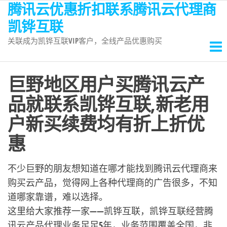
腾讯云优惠折扣联系腾讯云代理商
前
往
凯铧互联
内
关联成为凯铧互联VIP客户，全线产品优惠购买
容
巨野地区用户买腾讯云产
品就联系凯铧互联,新老用
户新买续费均有折上折优
惠
不少巨野的朋友想知道在哪才能找到腾讯云代理商来
购买云产品，觉得网上各种代理商的广告很多，不知
道哪家靠谱，难以选择。
这里给大家推荐一家——凯铧互联，凯铧互联经营腾
讯云产品代理业务足足5年，业务范围覆盖全国，非