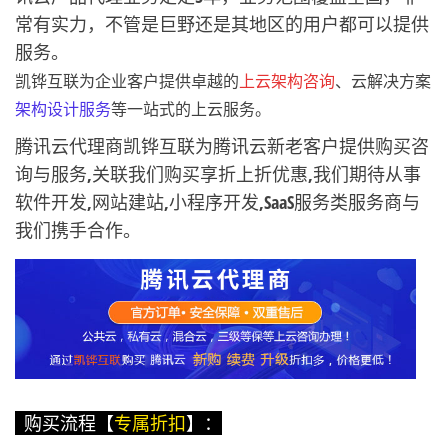
常有实力，不管是巨野还是其地区的用户都可以提供
服务。
凯铧互联为企业客户提供卓越的
上云架构咨询
、云解决方案
架构设计服务
等一站式的上云服务。
腾讯云代理商凯铧互联为腾讯云新老客户提供购买咨
询与服务,关联我们购买享折上折优惠,我们期待从事
软件开发,网站建站,小程序开发,SaaS服务类服务商与
我们携手合作。
购买流程【
专属折扣
】：