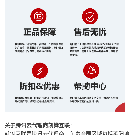
关于腾讯云代理商凯铧互联：
凯铧互联是腾讯云代理商，负责全国区域包括莱阳地