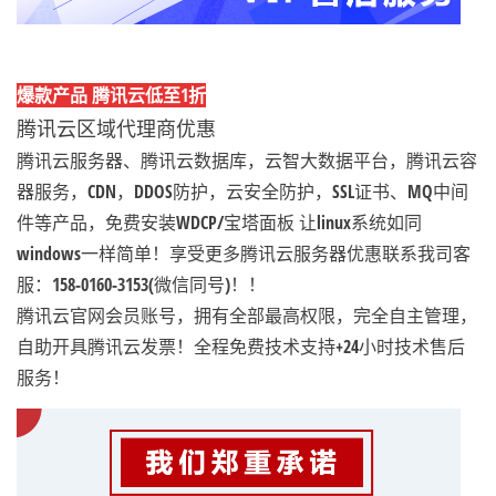
爆款产品 腾讯云低至1折
腾讯云区域代理商优惠
腾讯云服务器、腾讯云数据库，云智大数据平台，腾讯云容
器服务，CDN，DDOS防护，云安全防护，SSL证书、MQ中间
件等产品，免费安装WDCP/宝塔面板 让
linux系统如同
windows一样简单！享受更多腾讯云服务器优惠联系我司客
服：
158-0160-3153
(微信同号)！！
腾讯云官网会员账号，拥有全部最高权限，完全自主管理，
自助开具腾讯云发票！全程免费技术支持+24小时技术售后
服务！