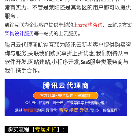
常有实力，不管是莱阳还是其地区的用户都可以提供
服务。
凯铧互联为企业客户提供卓越的
上云架构咨询
、云解决方案
架构设计服务
等一站式的上云服务。
腾讯云代理商凯铧互联为腾讯云新老客户提供购买咨
询与服务,关联我们购买享折上折优惠,我们期待从事
软件开发,网站建站,小程序开发,SaaS服务类服务商与
我们携手合作。
购买流程【
专属折扣
】：