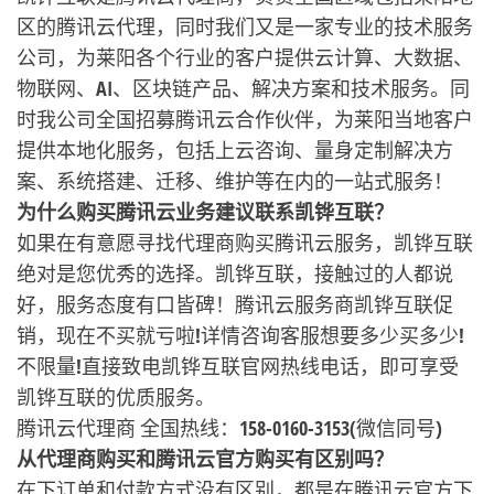
区的腾讯云代理，同时我们又是一家专业的技术服务
公司，为莱阳各个行业的客户提供云计算、大数据、
物联网、AI、区块链产品、解决方案和技术服务。同
时我公司全国招募腾讯云合作伙伴，为莱阳当地客户
提供本地化服务，包括上云咨询、量身定制解决方
案、系统搭建、迁移、维护等在内的一站式服务！
为什么购买腾讯云业务建议联系凯铧互联？
如果在有意愿寻找代理商购买腾讯云服务，凯铧互联
绝对是您优秀的选择。凯铧互联，接触过的人都说
好，服务态度有口皆碑！腾讯云服务商凯铧互联促
销，现在不买就亏啦!详情咨询客服想要多少买多少!
不限量!直接致电凯铧互联官网热线电话，即可享受
凯铧互联的优质服务。
腾讯云代理商 全国热线：158-0160-3153(微信同号)
从代理商购买和腾讯云官方购买有区别吗？
在下订单和付款方式没有区别，都是在腾讯云官方下