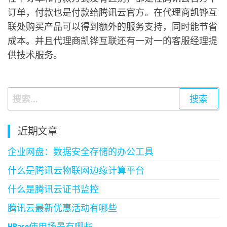
订单，付款也是付款给腾讯云官方。在代理商凯铧互
联处购买产品可以得到额外的服务支持，同时能节省
成本。并且代理商凯铧互联还有一对一的客服经理提
供技术服务。
搜
索：
近期文章
企业网盘：数据安全存储的办公工具
什么是腾讯云物联网边缘计算平台
什么是腾讯云证书监控
腾讯云最新优惠活动有哪些
HBase使用场景有哪些