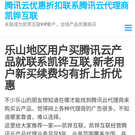
腾讯云优惠折扣联系腾讯云代理商
前
往
凯铧互联
内
关联成为凯铧互联VIP客户，全线产品优惠购买
容
乐山地区用户买腾讯云产
品就联系凯铧互联,新老用
户新买续费均有折上折优
惠
不少乐山的朋友想知道在哪才能找到腾讯云代理商来
购买云产品，觉得网上各种代理商的广告很多，不知
道哪家靠谱，难以选择。
这里给大家推荐一家——凯铧互联，凯铧互联经营腾
讯云产品代理业务足足5年，业务范围覆盖全国，非