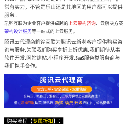
常有实力，不管是乐山还是其地区的用户都可以提供
服务。
凯铧互联为企业客户提供卓越的
上云架构咨询
、云解决方案
架构设计服务
等一站式的上云服务。
腾讯云代理商凯铧互联为腾讯云新老客户提供购买咨
询与服务,关联我们购买享折上折优惠,我们期待从事
软件开发,网站建站,小程序开发,SaaS服务类服务商与
我们携手合作。
购买流程【
专属折扣
】：