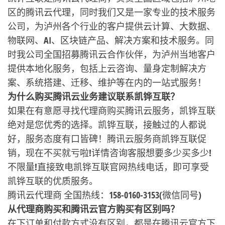
区的腾讯云代理，同时我们又是一家专业的技术服务
公司，为泸州各个行业的客户提供云计算、大数据、
物联网、AI、区块链产品、解决方案和技术服务。同
时我公司全国招募腾讯云合作伙伴，为泸州当地客户
提供本地化服务，包括上云咨询、量身定制解决方
案、系统搭建、迁移、维护等在内的一站式服务！
为什么购买腾讯云业务建议联系凯铧互联？
如果在有意愿寻找代理商购买腾讯云服务，凯铧互联
绝对是您优秀的选择。凯铧互联，接触过的人都说
好，服务态度有口皆碑！腾讯云服务商凯铧互联促
销，现在不买就亏啦!详情咨询客服想要多少买多少!
不限量!直接致电凯铧互联官网热线电话，即可享受
凯铧互联的优质服务。
腾讯云代理商 全国热线：158-0160-3153(微信同号)
从代理商购买和腾讯云官方购买有区别吗？
在下订单和付款方式没有区别，都是在腾讯云官方下