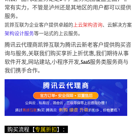
常有实力，不管是泸州还是其地区的用户都可以提供
服务。
凯铧互联为企业客户提供卓越的
上云架构咨询
、云解决方案
架构设计服务
等一站式的上云服务。
腾讯云代理商凯铧互联为腾讯云新老客户提供购买咨
询与服务,关联我们购买享折上折优惠,我们期待从事
软件开发,网站建站,小程序开发,SaaS服务类服务商与
我们携手合作。
购买流程【
专属折扣
】：