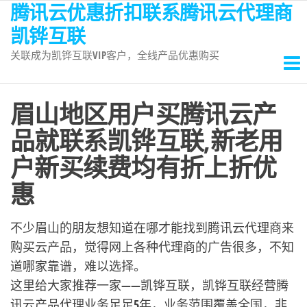
腾讯云优惠折扣联系腾讯云代理商
前
往
凯铧互联
内
关联成为凯铧互联VIP客户，全线产品优惠购买
容
眉山地区用户买腾讯云产
品就联系凯铧互联,新老用
户新买续费均有折上折优
惠
不少眉山的朋友想知道在哪才能找到腾讯云代理商来
购买云产品，觉得网上各种代理商的广告很多，不知
道哪家靠谱，难以选择。
这里给大家推荐一家——凯铧互联，凯铧互联经营腾
讯云产品代理业务足足5年，业务范围覆盖全国，非