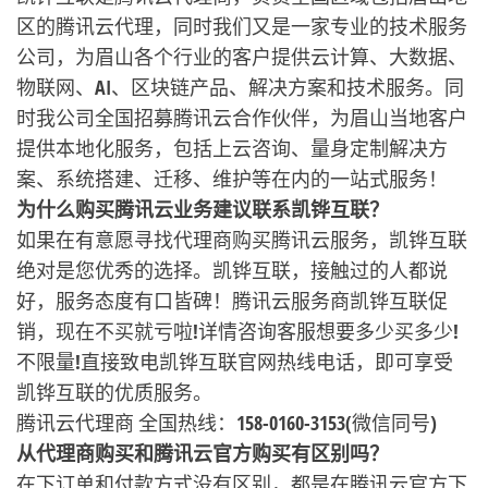
区的腾讯云代理，同时我们又是一家专业的技术服务
公司，为眉山各个行业的客户提供云计算、大数据、
物联网、AI、区块链产品、解决方案和技术服务。同
时我公司全国招募腾讯云合作伙伴，为眉山当地客户
提供本地化服务，包括上云咨询、量身定制解决方
案、系统搭建、迁移、维护等在内的一站式服务！
为什么购买腾讯云业务建议联系凯铧互联？
如果在有意愿寻找代理商购买腾讯云服务，凯铧互联
绝对是您优秀的选择。凯铧互联，接触过的人都说
好，服务态度有口皆碑！腾讯云服务商凯铧互联促
销，现在不买就亏啦!详情咨询客服想要多少买多少!
不限量!直接致电凯铧互联官网热线电话，即可享受
凯铧互联的优质服务。
腾讯云代理商 全国热线：158-0160-3153(微信同号)
从代理商购买和腾讯云官方购买有区别吗？
在下订单和付款方式没有区别，都是在腾讯云官方下