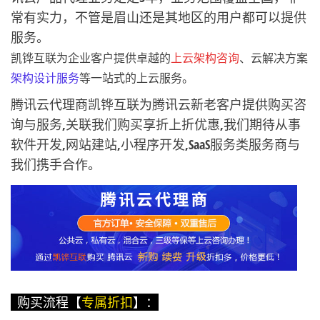
常有实力，不管是眉山还是其地区的用户都可以提供
服务。
凯铧互联为企业客户提供卓越的
上云架构咨询
、云解决方案
架构设计服务
等一站式的上云服务。
腾讯云代理商凯铧互联为腾讯云新老客户提供购买咨
询与服务,关联我们购买享折上折优惠,我们期待从事
软件开发,网站建站,小程序开发,SaaS服务类服务商与
我们携手合作。
购买流程【
专属折扣
】：