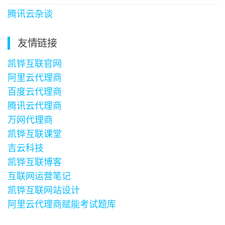
腾讯云杂谈
友情链接
凯铧互联官网
阿里云代理商
百度云代理商
腾讯云代理商
万网代理商
凯铧互联课堂
吉云科技
凯铧互联博客
互联网运营笔记
凯铧互联网站设计
阿里云代理商赋能考试题库