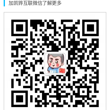
加凯铧互联微信了解更多