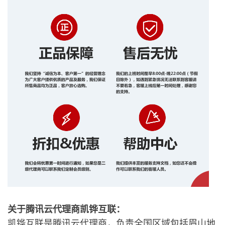
关于腾讯云代理商凯铧互联：
凯铧互联是腾讯云代理商，负责全国区域包括眉山地