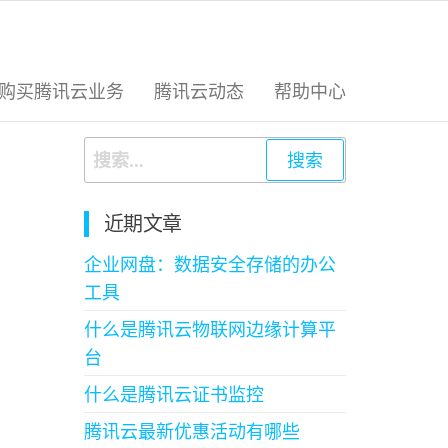
购买腾讯云业务
腾讯云动态
帮助中心
搜
索：
近期文章
企业网盘：数据安全存储的办公
工具
什么是腾讯云物联网边缘计算平
台
什么是腾讯云证书监控
腾讯云最新优惠活动有哪些