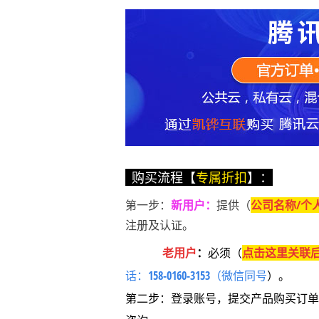
购买流程【
专属折扣
】：
第一步：
新用户
：
提供（
公司名称/个
注册及认证。
老用户
：
必须
（
点击这里关联
话：
158-0160-3153
（微信同号
）
。
第二步：登录账号，提交产品购买订单