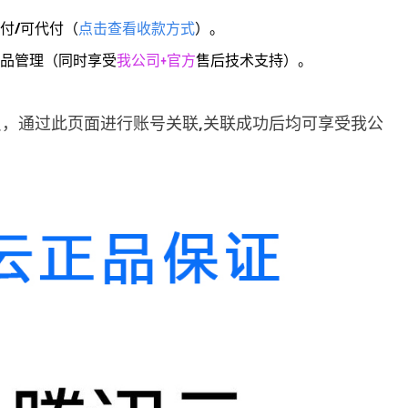
付/可代付（
点击查看收款方式
）。
品管理（同时享受
我公司+官方
售后技术支持）。
员，通过此页面进行账号关联,关联成功后均可享受我公