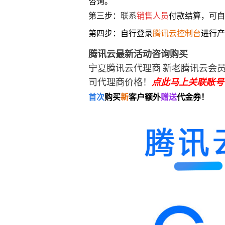
咨询。
第三步：
联系
销售人员
付款结算，可自
第四步：自行登录
腾讯云控制台
进行产
腾讯云最新活动咨询购买
宁夏腾讯云代理商 新老腾讯云会
司代理商价格！
点此马上关联账号
首次
购买
新
客户额外
赠送
代金券！