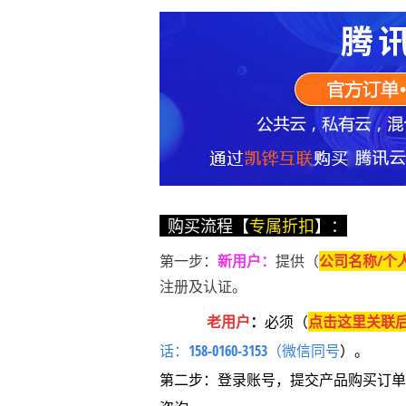
购买流程【
专属折扣
】：
第一步：
新用户
：
提供（
公司名称/个
注册及认证。
老用户
：
必须
（
点击这里关联
话：
158-0160-3153
（微信同号
）
。
第二步：登录账号，提交产品购买订单