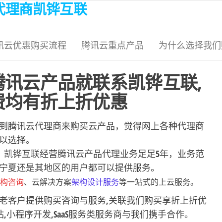
代理商凯铧互联
讯云优惠购买流程
腾讯云重点产品
为什么选择我们
讯云产品就联系凯铧互联,
费均有折上折优惠
到腾讯云代理商来购买云产品，觉得网上各种代理商
以选择。
，凯铧互联经营腾讯云产品代理业务足足5年，业务范
宁夏还是其地区的用户都可以提供服务。
构咨询
、云解决方案
架构设计服务
等一站式的上云服务。
老客户提供购买咨询与服务,关联我们购买享折上折优
,小程序开发,SaaS服务类服务商与我们携手合作。