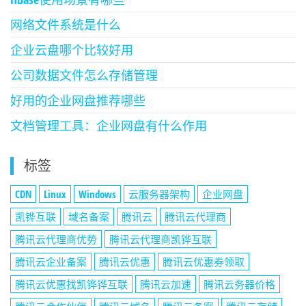
网络文件系统是什么
企业云盘哪个比较好用
公司数据文件怎么存储管理
好用的企业网盘推荐哪些
文档管理工具：企业网盘有什么作用
标签
CDN
Linux
Windows
云服务器架构
企业网盘
凯铧互联
域名备案
腾讯云
腾讯云代理商
腾讯云代理商优势
腾讯云代理商凯铧互联
腾讯云企业备案
腾讯云优惠
腾讯云优惠券领取
腾讯云优惠找凯铧铧互联
腾讯云加速
腾讯云务器价格