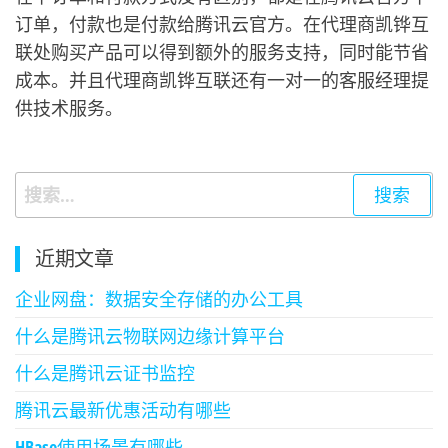
订单，付款也是付款给腾讯云官方。在代理商凯铧互
联处购买产品可以得到额外的服务支持，同时能节省
成本。并且代理商凯铧互联还有一对一的客服经理提
供技术服务。
搜
索：
近期文章
企业网盘：数据安全存储的办公工具
什么是腾讯云物联网边缘计算平台
什么是腾讯云证书监控
腾讯云最新优惠活动有哪些
HBase使用场景有哪些