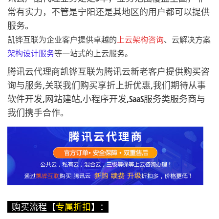
常有实力，不管是宁阳还是其地区的用户都可以提供
服务。
凯铧互联为企业客户提供卓越的
上云架构咨询
、云解决方案
架构设计服务
等一站式的上云服务。
腾讯云代理商凯铧互联为腾讯云新老客户提供购买咨
询与服务,关联我们购买享折上折优惠,我们期待从事
软件开发,网站建站,小程序开发,SaaS服务类服务商与
我们携手合作。
购买流程【
专属折扣
】：