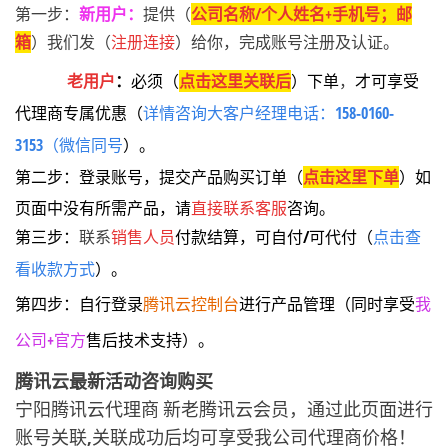
第一步：
新用户
：
提供（
公司名称/个人姓名+手机号；邮
箱
）我们发（
注册连接
）给你，完成账号注册及认证。
老用户
：
必须
（
点击这里关联后
）
下单
，
才可享受
代理商专属优惠
（
详情咨询大客户经理电话：
158-0160-
3153
（微信同号
）
。
第二步：登录账号，提交产品购买订单（
点击这里下单
）
如
页面中没有所需产品，请
直接联系
客服
咨询。
第三步：
联系
销售人员
付款结算，可自付/可代付（
点击查
看收款方式
）。
第四步：自行登录
腾讯云控制台
进行产品管理（同时享受
我
公司+官方
售后技术支持）。
腾讯云最新活动咨询购买
宁阳腾讯云代理商 新老腾讯云会员，通过此页面进行
账号关联,关联成功后均可享受我公司代理商价格！