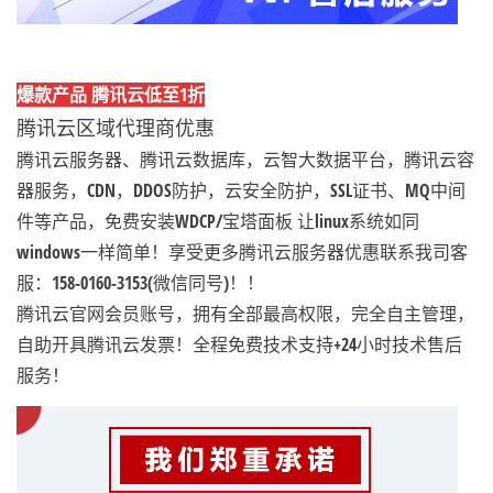
爆款产品 腾讯云低至1折
腾讯云区域代理商优惠
腾讯云服务器、腾讯云数据库，云智大数据平台，腾讯云容
器服务，CDN，DDOS防护，云安全防护，SSL证书、MQ中间
件等产品，免费安装WDCP/宝塔面板 让
linux系统如同
windows一样简单！享受更多腾讯云服务器优惠联系我司客
服：
158-0160-3153
(微信同号)！！
腾讯云官网会员账号，拥有全部最高权限，完全自主管理，
自助开具腾讯云发票！全程免费技术支持+24小时技术售后
服务！