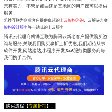
常有实力，不管是那曲还是其地区的用户都可以提供
服务。
凯铧互联为企业客户提供卓越的
上云架构咨询
、云解决方案
架构设计服务
等一站式的上云服务。
腾讯云代理商凯铧互联为腾讯云新老客户提供购买咨
询与服务,关联我们购买享折上折优惠,我们期待从事
软件开发,网站建站,小程序开发,SaaS服务类服务商与
我们携手合作。
购买流程【
专属折扣
】：