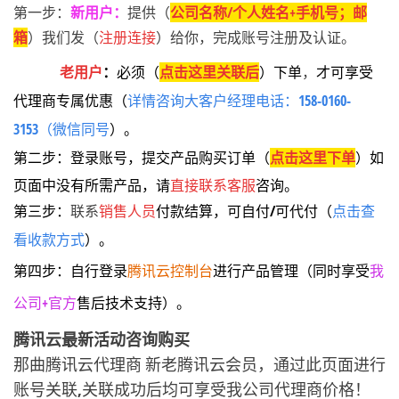
第一步：
新用户
：
提供（
公司名称/个人姓名+手机号；邮
箱
）我们发（
注册连接
）给你，完成账号注册及认证。
老用户
：
必须
（
点击这里关联后
）
下单
，
才可享受
代理商专属优惠
（
详情咨询大客户经理电话：
158-0160-
3153
（微信同号
）
。
第二步：登录账号，提交产品购买订单（
点击这里下单
）
如
页面中没有所需产品，请
直接联系
客服
咨询。
第三步：
联系
销售人员
付款结算，可自付/可代付（
点击查
看收款方式
）。
第四步：自行登录
腾讯云控制台
进行产品管理（同时享受
我
公司+官方
售后技术支持）。
腾讯云最新活动咨询购买
那曲腾讯云代理商 新老腾讯云会员，通过此页面进行
账号关联,关联成功后均可享受我公司代理商价格！