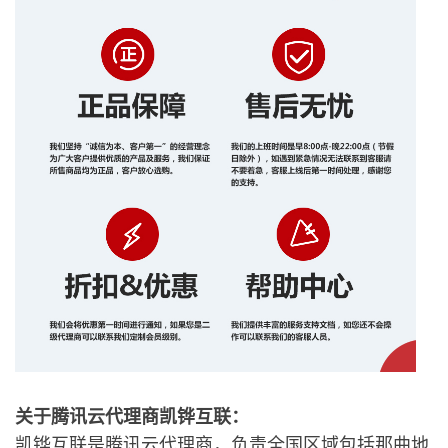
关于腾讯云代理商凯铧互联：
凯铧互联是腾讯云代理商，负责全国区域包括那曲地