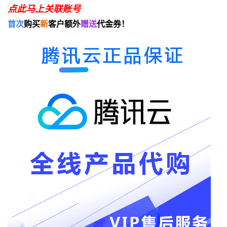
点此马上关联账号
首次
购买
新
客户额外
赠送
代金券！