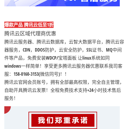
爆款产品 腾讯云低至1折
腾讯云区域代理商优惠
腾讯云服务器、腾讯云数据库，云智大数据平台，腾讯云容
器服务，CDN，DDOS防护，云安全防护，SSL证书、MQ中间
件等产品，免费安装WDCP/宝塔面板 让
linux系统如同
windows一样简单！享受更多腾讯云服务器优惠联系我司客
服：
158-0160-3153
(微信同号)！！
腾讯云官网会员账号，拥有全部最高权限，完全自主管理，
自助开具腾讯云发票！全程免费技术支持+24小时技术售后
服务！