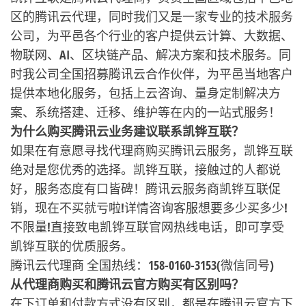
区的腾讯云代理，同时我们又是一家专业的技术服务
公司，为平邑各个行业的客户提供云计算、大数据、
物联网、AI、区块链产品、解决方案和技术服务。同
时我公司全国招募腾讯云合作伙伴，为平邑当地客户
提供本地化服务，包括上云咨询、量身定制解决方
案、系统搭建、迁移、维护等在内的一站式服务！
为什么购买腾讯云业务建议联系凯铧互联？
如果在有意愿寻找代理商购买腾讯云服务，凯铧互联
绝对是您优秀的选择。凯铧互联，接触过的人都说
好，服务态度有口皆碑！腾讯云服务商凯铧互联促
销，现在不买就亏啦!详情咨询客服想要多少买多少!
不限量!直接致电凯铧互联官网热线电话，即可享受
凯铧互联的优质服务。
腾讯云代理商 全国热线：158-0160-3153(微信同号)
从代理商购买和腾讯云官方购买有区别吗？
在下订单和付款方式没有区别，都是在腾讯云官方下