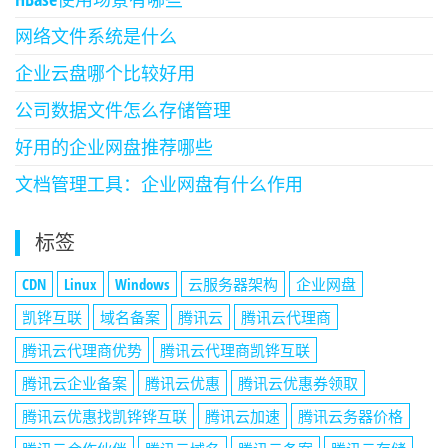
网络文件系统是什么
企业云盘哪个比较好用
公司数据文件怎么存储管理
好用的企业网盘推荐哪些
文档管理工具：企业网盘有什么作用
标签
CDN
Linux
Windows
云服务器架构
企业网盘
凯铧互联
域名备案
腾讯云
腾讯云代理商
腾讯云代理商优势
腾讯云代理商凯铧互联
腾讯云企业备案
腾讯云优惠
腾讯云优惠券领取
腾讯云优惠找凯铧铧互联
腾讯云加速
腾讯云务器价格