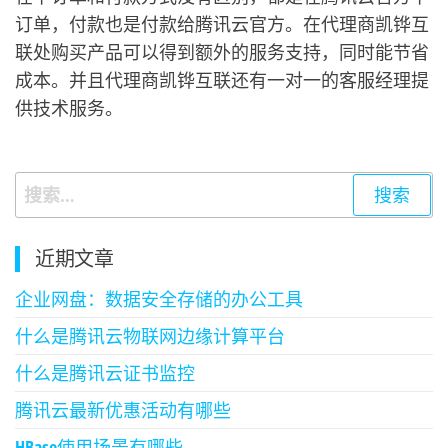
订单，付款也是付款给腾讯云官方。在代理商凯铧互
联处购买产品可以得到额外的服务支持，同时能节省
成本。并且代理商凯铧互联还有一对一的客服经理提
供技术服务。
搜
索：
近期文章
企业网盘：数据安全存储的办公工具
什么是腾讯云物联网边缘计算平台
什么是腾讯云证书监控
腾讯云最新优惠活动有哪些
HBase使用场景有哪些