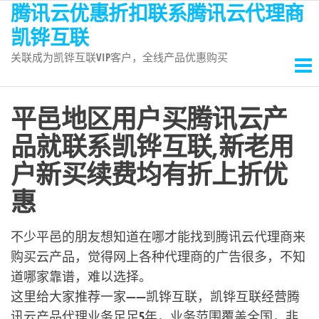
腾讯云优惠折扣联系腾讯云代理商
前
往
凯铧互联
内
关联成为凯铧互联VIP客户，全线产品优惠购买
容
平邑地区用户买腾讯云产
品就联系凯铧互联,新老用
户新买续费均有折上折优
惠
不少平邑的朋友想知道在哪才能找到腾讯云代理商来
购买云产品，觉得网上各种代理商的广告很多，不知
道哪家靠谱，难以选择。
这里给大家推荐一家——凯铧互联，凯铧互联经营腾
讯云产品代理业务足足5年，业务范围覆盖全国，非