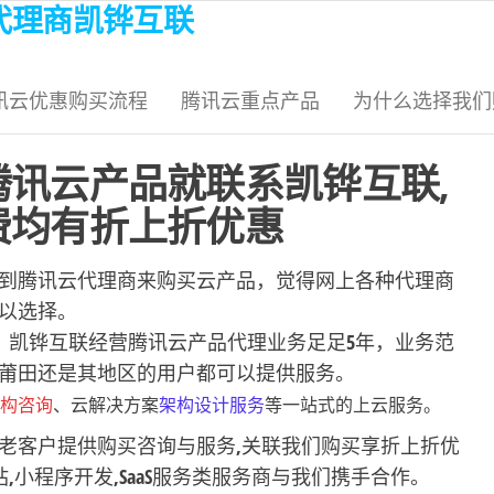
代理商凯铧互联
讯云优惠购买流程
腾讯云重点产品
为什么选择我们
讯云产品就联系凯铧互联,
费均有折上折优惠
到腾讯云代理商来购买云产品，觉得网上各种代理商
以选择。
，凯铧互联经营腾讯云产品代理业务足足5年，业务范
莆田还是其地区的用户都可以提供服务。
构咨询
、云解决方案
架构设计服务
等一站式的上云服务。
老客户提供购买咨询与服务,关联我们购买享折上折优
,小程序开发,SaaS服务类服务商与我们携手合作。