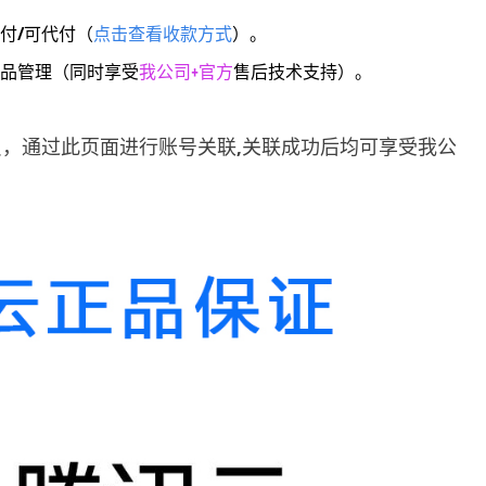
付/可代付（
点击查看收款方式
）。
品管理（同时享受
我公司+官方
售后技术支持）。
员，通过此页面进行账号关联,关联成功后均可享受我公