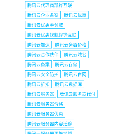
腾讯云代理商凯铧互联
腾讯云企业备案
腾讯云优惠
腾讯云优惠券领取
腾讯云优惠找凯铧铧互联
腾讯云加速
腾讯云务器价格
腾讯云合作伙伴
腾讯云域名
腾讯云备案
腾讯云存储
腾讯云安全防护
腾讯云官网
腾讯云折扣
腾讯云数据库
腾讯云服务器
腾讯云服务器代付
腾讯云服务器价格
腾讯云服务器优惠
腾讯云服务器内容迁移
腾讯云服务器更换地域