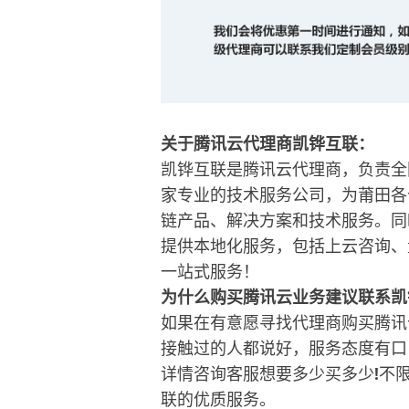
关于腾讯云代理商凯铧互联：
凯铧互联是腾讯云代理商，负责全
家专业的技术服务公司，为莆田各
链产品、解决方案和技术服务。同
提供本地化服务，包括上云咨询、
一站式服务！
为什么购买腾讯云业务建议联系凯
如果在有意愿寻找代理商购买腾讯
接触过的人都说好，服务态度有口
详情咨询客服想要多少买多少!不
联的优质服务。