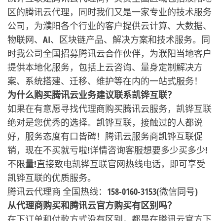
区的腾讯云代理，同时我们又是一家专业的技术服务
公司，为濮阳各个行业的客户提供云计算、大数据、
物联网、AI、区块链产品、解决方案和技术服务。同
时我公司全国招募腾讯云合作伙伴，为濮阳当地客户
提供本地化服务，包括上云咨询、量身定制解决方
案、系统搭建、迁移、维护等在内的一站式服务！
为什么购买腾讯云业务建议联系凯铧互联？
如果在有意愿寻找代理商购买腾讯云服务，凯铧互联
绝对是您优秀的选择。凯铧互联，接触过的人都说
好，服务态度有口皆碑！腾讯云服务商凯铧互联促
销，现在不买就亏啦!详情咨询客服想要多少买多少!
不限量!直接致电凯铧互联官网热线电话，即可享受
凯铧互联的优质服务。
腾讯云代理商 全国热线：158-0160-3153(微信同号)
从代理商购买和腾讯云官方购买有区别吗？
在下订单和付款方式没有区别，都是在腾讯云官方下