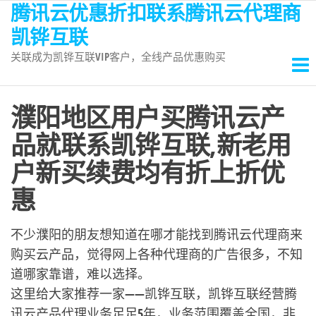
腾讯云优惠折扣联系腾讯云代理商
前
往
凯铧互联
内
关联成为凯铧互联VIP客户，全线产品优惠购买
容
濮阳地区用户买腾讯云产
品就联系凯铧互联,新老用
户新买续费均有折上折优
惠
不少濮阳的朋友想知道在哪才能找到腾讯云代理商来
购买云产品，觉得网上各种代理商的广告很多，不知
道哪家靠谱，难以选择。
这里给大家推荐一家——凯铧互联，凯铧互联经营腾
讯云产品代理业务足足5年，业务范围覆盖全国，非