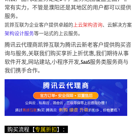
常有实力，不管是濮阳还是其地区的用户都可以提供
服务。
凯铧互联为企业客户提供卓越的
上云架构咨询
、云解决方案
架构设计服务
等一站式的上云服务。
腾讯云代理商凯铧互联为腾讯云新老客户提供购买咨
询与服务,关联我们购买享折上折优惠,我们期待从事
软件开发,网站建站,小程序开发,SaaS服务类服务商与
我们携手合作。
购买流程【
专属折扣
】：