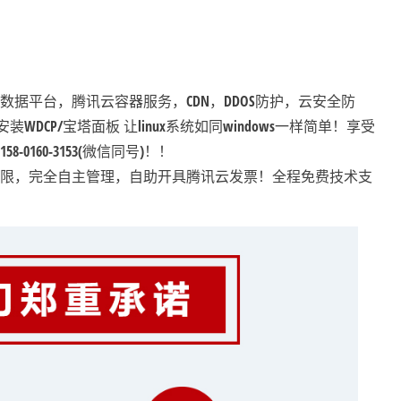
据平台，腾讯云容器服务，CDN，DDOS防护，云安全防
装WDCP/宝塔面板 让
linux系统如同windows一样简单！享受
158-0160-3153
(微信同号)！！
限，完全自主管理，自助开具腾讯云发票！全程免费技术支