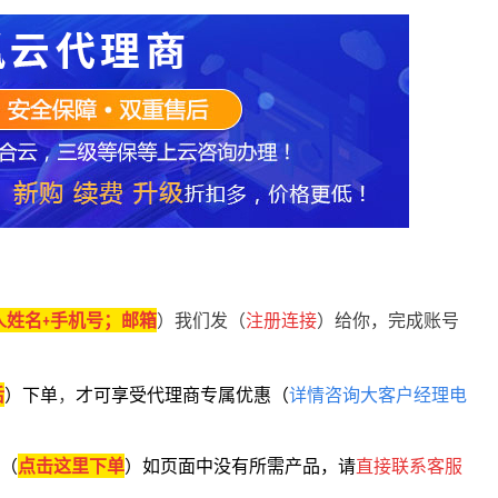
人姓名+手机号；邮箱
）我们发（
注册连接
）给你，完成账号
后
）
下单
，
才可享受代理商专属优惠
（
详情咨询大客户经理电
（
点击这里下单
）
如页面中没有所需产品，请
直接联系
客服