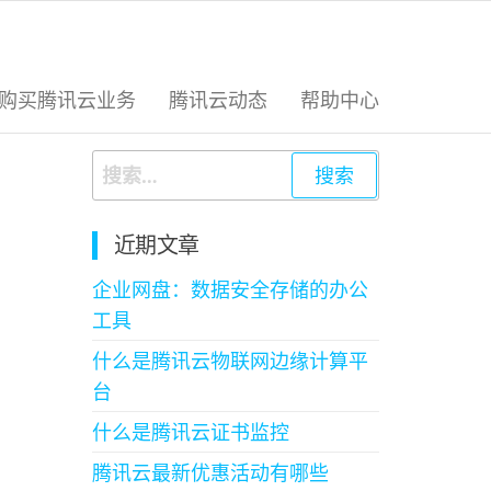
购买腾讯云业务
腾讯云动态
帮助中心
搜
索：
近期文章
企业网盘：数据安全存储的办公
工具
什么是腾讯云物联网边缘计算平
台
什么是腾讯云证书监控
腾讯云最新优惠活动有哪些