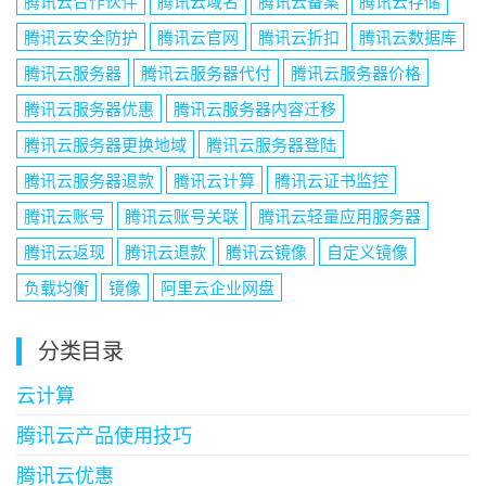
腾讯云合作伙伴
腾讯云域名
腾讯云备案
腾讯云存储
腾讯云安全防护
腾讯云官网
腾讯云折扣
腾讯云数据库
腾讯云服务器
腾讯云服务器代付
腾讯云服务器价格
腾讯云服务器优惠
腾讯云服务器内容迁移
腾讯云服务器更换地域
腾讯云服务器登陆
腾讯云服务器退款
腾讯云计算
腾讯云证书监控
腾讯云账号
腾讯云账号关联
腾讯云轻量应用服务器
腾讯云返现
腾讯云退款
腾讯云镜像
自定义镜像
负载均衡
镜像
阿里云企业网盘
分类目录
云计算
腾讯云产品使用技巧
腾讯云优惠