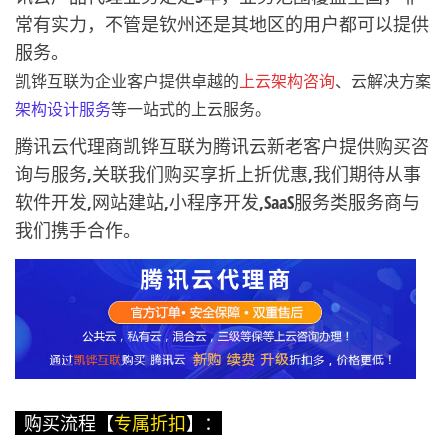
常有实力，不管是钦州还是其地区的用户都可以提供
服务。
凯铧互联为企业客户提供卓越的
上云架构咨询
、云解决方案
架构设计服务
等一站式的上云服务。
腾讯云代理商凯铧互联为腾讯云新老客户提供购买咨
询与服务,关联我们购买享折上折优惠,我们期待从事
软件开发,网站建站,小程序开发,SaaS服务类服务商与
我们携手合作。
购买流程【
专属折扣
】：