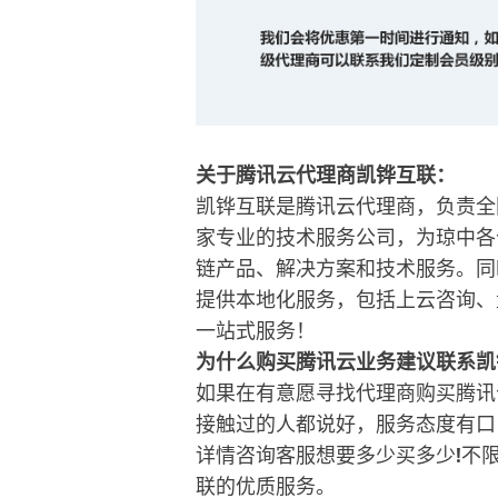
关于腾讯云代理商凯铧互联：
凯铧互联是腾讯云代理商，负责全
家专业的技术服务公司，为琼中各
链产品、解决方案和技术服务。同
提供本地化服务，包括上云咨询、
一站式服务！
为什么购买腾讯云业务建议联系凯
如果在有意愿寻找代理商购买腾讯
接触过的人都说好，服务态度有口
详情咨询客服想要多少买多少!不
联的优质服务。