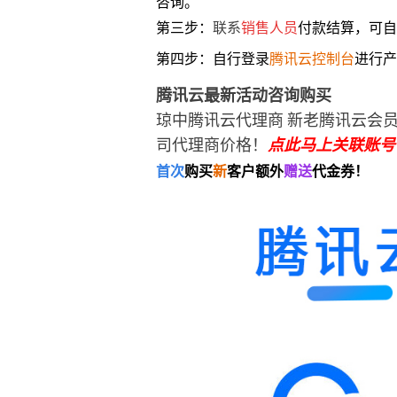
咨询。
第三步：
联系
销售人员
付款结算，可自
第四步：自行登录
腾讯云控制台
进行产
腾讯云最新活动咨询购买
琼中腾讯云代理商 新老腾讯云会
司代理商价格！
点此马上关联账号
首次
购买
新
客户额外
赠送
代金券！