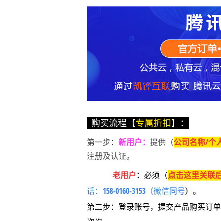
购买流程【
专属折扣
】：
第一步：
新用户
：
提供（
公司名称/个
注册及认证。
老用户
：
必须
（
点击这里关联
话：
158-0160-3153
（微信同号
）
。
第二步：登录账号，提交产品购买订单