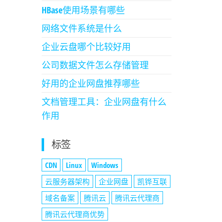
HBase使用场景有哪些
网络文件系统是什么
企业云盘哪个比较好用
公司数据文件怎么存储管理
好用的企业网盘推荐哪些
文档管理工具：企业网盘有什么
作用
标签
CDN
Linux
Windows
云服务器架构
企业网盘
凯铧互联
域名备案
腾讯云
腾讯云代理商
腾讯云代理商优势