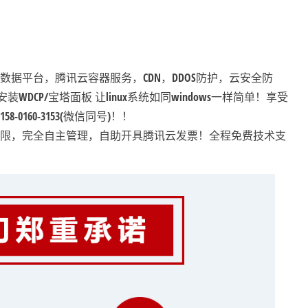
据平台，腾讯云容器服务，CDN，DDOS防护，云安全防
装WDCP/宝塔面板 让
linux系统如同windows一样简单！享受
158-0160-3153
(微信同号)！！
限，完全自主管理，自助开具腾讯云发票！全程免费技术支