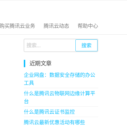
购买腾讯云业务
腾讯云动态
帮助中心
搜
索：
近期文章
企业网盘：数据安全存储的办公
工具
什么是腾讯云物联网边缘计算平
台
什么是腾讯云证书监控
腾讯云最新优惠活动有哪些