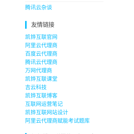
腾讯云杂谈
友情链接
凯铧互联官网
阿里云代理商
百度云代理商
腾讯云代理商
万网代理商
凯铧互联课堂
吉云科技
凯铧互联博客
互联网运营笔记
凯铧互联网站设计
阿里云代理商赋能考试题库