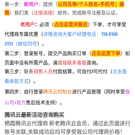
第一步：
新用户
：
提供（
公司名称/个人姓名+手机号；邮
箱
）我们发（
注册连接
）给你，完成账号注册及认证。
老用户
：
必须
（
点击这里关联后
）
下单
，
才可享受
代理商专属优惠
（
详情咨询大客户经理电话：
158-0160-
3153
（微信同号
）
。
第二步：登录账号，提交产品购买订单（
点击这里下单
）
如
页面中没有所需产品，请
直接联系
客服
咨询。
第三步：
联系
销售人员
付款结算，可自付/可代付（
点击查
看收款方式
）。
第四步：自行登录
腾讯云控制台
进行产品管理（同时享受
我
公司+官方
售后技术支持）。
腾讯云最新活动咨询购买
栖霞腾讯云代理商 新老腾讯云会员，通过此页面进行
账号关联,关联成功后均可享受我公司代理商价格！