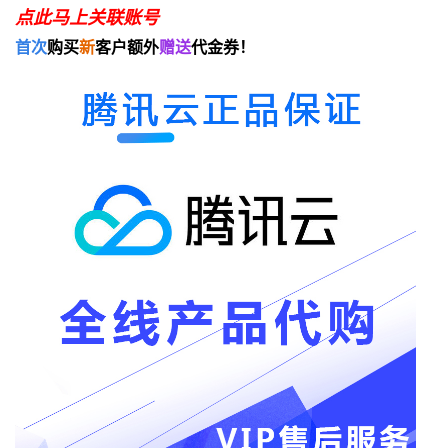
点此马上关联账号
首次
购买
新
客户额外
赠送
代金券！