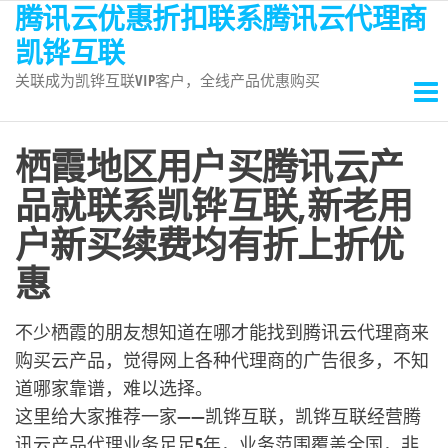
腾讯云优惠折扣联系腾讯云代理商
前
往
凯铧互联
内
关联成为凯铧互联VIP客户，全线产品优惠购买
容
栖霞地区用户买腾讯云产
品就联系凯铧互联,新老用
户新买续费均有折上折优
惠
不少栖霞的朋友想知道在哪才能找到腾讯云代理商来
购买云产品，觉得网上各种代理商的广告很多，不知
道哪家靠谱，难以选择。
这里给大家推荐一家——凯铧互联，凯铧互联经营腾
讯云产品代理业务足足5年，业务范围覆盖全国，非