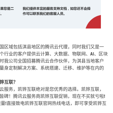
国区域包括淇县地区的腾讯云代理，同时我们又是一
个行业的客户提供云计算、大数据、物联网、AI、区块
时我公司全国招募腾讯云合作伙伴，为淇县当地客户
量身定制解决方案、系统搭建、迁移、维护等在内的
铧互联？
云服务，凯铧互联绝对是您优秀的选择。凯铧互联，
皆碑！腾讯云服务商凯铧互联促销，现在不买就亏啦!
限量!直接致电凯铧互联官网热线电话，即可享受凯铧互