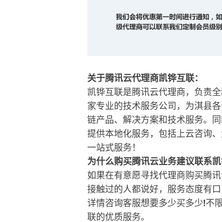
关于腾讯云代理商凯铧互联：
凯铧互联是腾讯云代理商，负责全
家专业的技术服务公司，为淇县各
链产品、解决方案和技术服务。同
提供本地化服务，包括上云咨询、
一站式服务！
为什么购买腾讯云业务建议联系凯
如果在有意愿寻找代理商购买腾讯
接触过的人都说好，服务态度有口
详情咨询客服想要多少买多少!不
联的优质服务。