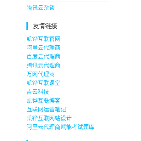
腾讯云杂谈
友情链接
凯铧互联官网
阿里云代理商
百度云代理商
腾讯云代理商
万网代理商
凯铧互联课堂
吉云科技
凯铧互联博客
互联网运营笔记
凯铧互联网站设计
阿里云代理商赋能考试题库