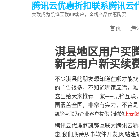
腾讯云优惠折扣联系腾讯云
前
往
关联成为凯铧互联VIP客户，全线产品优惠购买
内
首页
腾
容
淇县地区用户买腾
新老用户新买续
不少淇县的朋友想知道在哪才能找
的广告很多，不知道哪家靠谱，难
这里给大家推荐一家——凯铧互联
围覆盖全国，非常有实力，不管是
凯铧互联为企业客户提供卓越的
上云架
腾讯云代理商凯铧互联为腾讯云新
惠,我们期待从事软件开发,网站建站