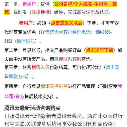
第一步：
新用户
：
提供（
公司名称/个人姓名+手机号；邮
箱
）我们发（
注册连接
）给你，完成账号注册及认证。
老用户
：
必须
（
点击这里关联后
）
下单
，
才可享受
代理商专属优惠
（
详情咨询大客户经理电话：
158-0160-
3153
（微信同号
）
。
第二步：登录账号，提交产品购买订单（
点击这里下单
）
如
页面中没有所需产品，请
直接联系
客服
咨询。
第三步：
联系
销售人员
付款结算，可自付/可代付（
点击查
看收款方式
）。
第四步：自行登录
腾讯云控制台
进行产品管理（同时享受
我
公司+官方
售后技术支持）。
腾讯云最新活动咨询购买
日照腾讯云代理商 新老腾讯云会员，通过此页面进行
账号关联,关联成功后均可享受我公司代理商价格！