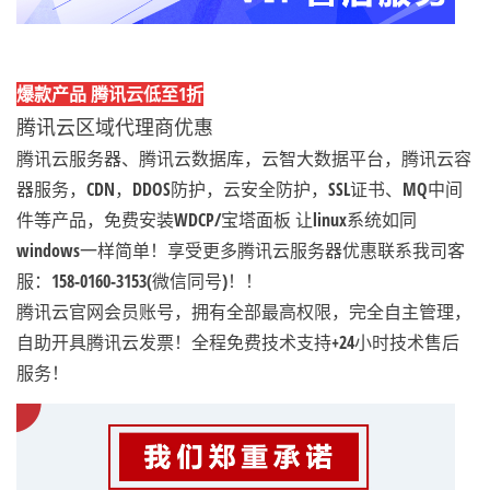
爆款产品 腾讯云低至1折
腾讯云区域代理商优惠
腾讯云服务器、腾讯云数据库，云智大数据平台，腾讯云容
器服务，CDN，DDOS防护，云安全防护，SSL证书、MQ中间
件等产品，免费安装WDCP/宝塔面板 让
linux系统如同
windows一样简单！享受更多腾讯云服务器优惠联系我司客
服：
158-0160-3153
(微信同号)！！
腾讯云官网会员账号，拥有全部最高权限，完全自主管理，
自助开具腾讯云发票！全程免费技术支持+24小时技术售后
服务！