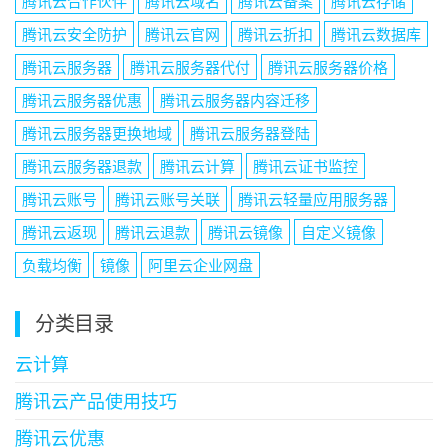
腾讯云合作伙伴
腾讯云域名
腾讯云备案
腾讯云存储
腾讯云安全防护
腾讯云官网
腾讯云折扣
腾讯云数据库
腾讯云服务器
腾讯云服务器代付
腾讯云服务器价格
腾讯云服务器优惠
腾讯云服务器内容迁移
腾讯云服务器更换地域
腾讯云服务器登陆
腾讯云服务器退款
腾讯云计算
腾讯云证书监控
腾讯云账号
腾讯云账号关联
腾讯云轻量应用服务器
腾讯云返现
腾讯云退款
腾讯云镜像
自定义镜像
负载均衡
镜像
阿里云企业网盘
分类目录
云计算
腾讯云产品使用技巧
腾讯云优惠