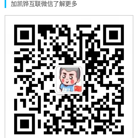
加凯铧互联微信了解更多