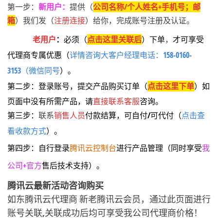
第一步：
新用户
：
提供（
公司名称/个人姓名+手机号；邮
箱
）我们发（
注册连接
）给你，完成账号注册及认证。
老用户
：
必须
（
点击这里关联后
）
下单
，
才可享受
代理商专属优惠
（
详情咨询大客户经理电话：
158-0160-
3153
（微信同号
）
。
第二步：登录账号，提交产品购买订单（
点击这里下单
）
如
页面中没有所需产品，请
直接联系
客服
咨询。
第三步：
联系
销售人员
付款结算，可自付/可代付（
点击查
看收款方式
）。
第四步：自行登录
腾讯云控制台
进行产品管理（同时享受
我
公司+官方
售后技术支持）。
腾讯云最新活动咨询购买
如东腾讯云代理商 新老腾讯云会员，通过此页面进行
账号关联,关联成功后均可享受我公司代理商价格！