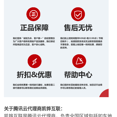
关于腾讯云代理商凯铧互联：
凯铧互联是腾讯云代理商，负责全国区域包括如东地