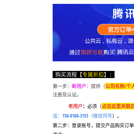
购买流程【
专属折扣
】：
第一步：
新用户
：
提供（
公司名称/个
注册及认证。
老用户
：
必须
（
点击这里关联
话：
158-0160-3153
（微信同号
）
。
第二步：登录账号，提交产品购买订单