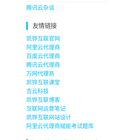
腾讯云杂谈
友情链接
凯铧互联官网
阿里云代理商
百度云代理商
腾讯云代理商
万网代理商
凯铧互联课堂
吉云科技
凯铧互联博客
互联网运营笔记
凯铧互联网站设计
阿里云代理商赋能考试题库