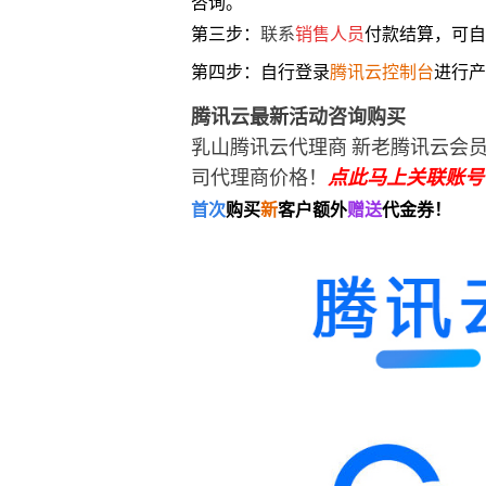
咨询。
第三步：
联系
销售人员
付款结算，可自
第四步：自行登录
腾讯云控制台
进行产
腾讯云最新活动咨询购买
乳山腾讯云代理商 新老腾讯云会
司代理商价格！
点此马上关联账号
首次
购买
新
客户额外
赠送
代金券！