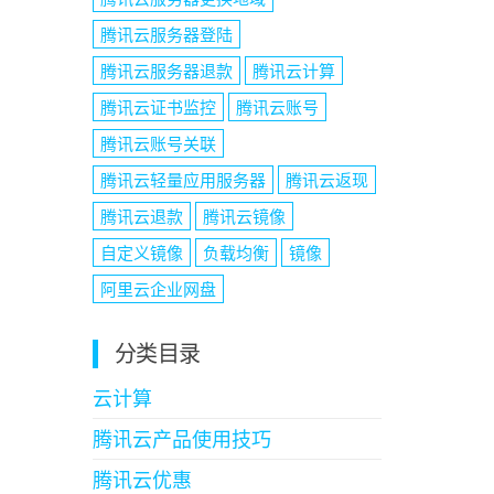
腾讯云服务器登陆
腾讯云服务器退款
腾讯云计算
腾讯云证书监控
腾讯云账号
腾讯云账号关联
腾讯云轻量应用服务器
腾讯云返现
腾讯云退款
腾讯云镜像
自定义镜像
负载均衡
镜像
阿里云企业网盘
分类目录
云计算
腾讯云产品使用技巧
腾讯云优惠