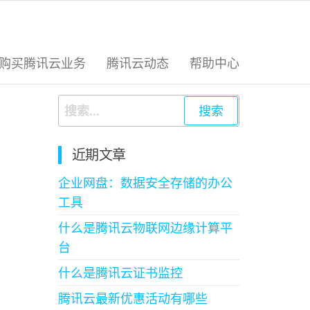
购买腾讯云业务
腾讯云动态
帮助中心
搜
索：
近期文章
企业网盘：数据安全存储的办公
工具
什么是腾讯云物联网边缘计算平
台
什么是腾讯云证书监控
腾讯云最新优惠活动有哪些