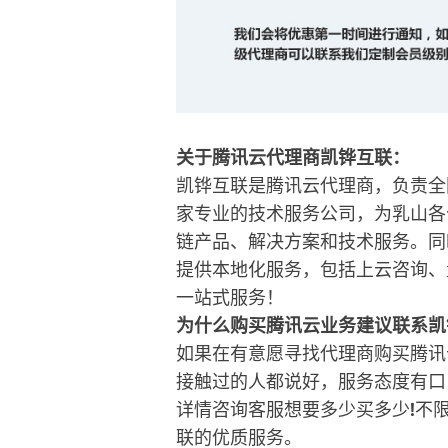
关于腾讯云代理商凯铧互联：
凯铧互联是腾讯云代理商，负责全
家专业的技术服务公司，为乳山各
链产品、解决方案和技术服务。同
提供本地化服务，包括上云咨询、
一站式服务！
为什么购买腾讯云业务建议联系凯
如果在有意愿寻找代理商购买腾讯
接触过的人都说好，服务态度有口
详情咨询客服想要多少买多少!不
联的优质服务。