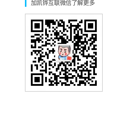
加凯铧互联微信了解更多