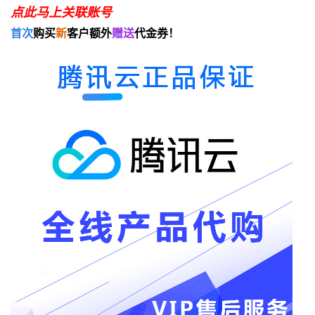
点此马上关联账号
首次
购买
新
客户额外
赠送
代金券！