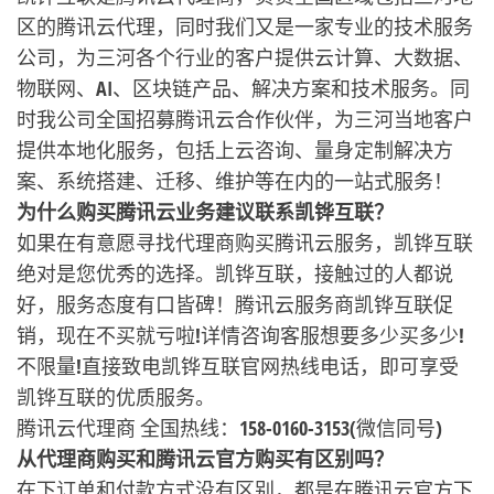
区的腾讯云代理，同时我们又是一家专业的技术服务
公司，为三河各个行业的客户提供云计算、大数据、
物联网、AI、区块链产品、解决方案和技术服务。同
时我公司全国招募腾讯云合作伙伴，为三河当地客户
提供本地化服务，包括上云咨询、量身定制解决方
案、系统搭建、迁移、维护等在内的一站式服务！
为什么购买腾讯云业务建议联系凯铧互联？
如果在有意愿寻找代理商购买腾讯云服务，凯铧互联
绝对是您优秀的选择。凯铧互联，接触过的人都说
好，服务态度有口皆碑！腾讯云服务商凯铧互联促
销，现在不买就亏啦!详情咨询客服想要多少买多少!
不限量!直接致电凯铧互联官网热线电话，即可享受
凯铧互联的优质服务。
腾讯云代理商 全国热线：158-0160-3153(微信同号)
从代理商购买和腾讯云官方购买有区别吗？
在下订单和付款方式没有区别，都是在腾讯云官方下