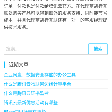
订单，付款也是付款给腾讯云官方。在代理商凯铧互
联处购买产品可以得到额外的服务支持，同时能节省
成本。并且代理商凯铧互联还有一对一的客服经理提
供技术服务。
搜
索：
近期文章
企业网盘：数据安全存储的办公工具
什么是腾讯云物联网边缘计算平台
什么是腾讯云证书监控
腾讯云最新优惠活动有哪些
HBase使用场景有哪些