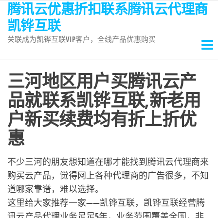
腾讯云优惠折扣联系腾讯云代理商
前
往
凯铧互联
内
关联成为凯铧互联VIP客户，全线产品优惠购买
容
三河地区用户买腾讯云产
品就联系凯铧互联,新老用
户新买续费均有折上折优
惠
不少三河的朋友想知道在哪才能找到腾讯云代理商来
购买云产品，觉得网上各种代理商的广告很多，不知
道哪家靠谱，难以选择。
这里给大家推荐一家——凯铧互联，凯铧互联经营腾
讯云产品代理业务足足5年，业务范围覆盖全国，非