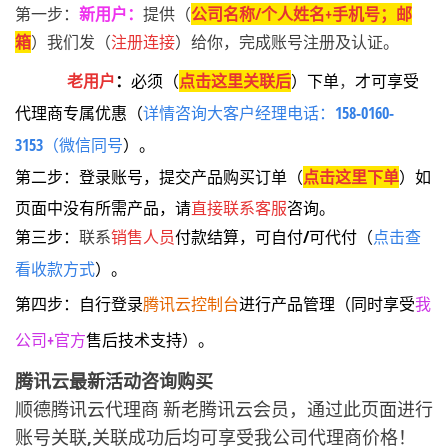
第一步：
新用户
：
提供（
公司名称/个人姓名+手机号；邮
箱
）我们发（
注册连接
）给你，完成账号注册及认证。
老用户
：
必须
（
点击这里关联后
）
下单
，
才可享受
代理商专属优惠
（
详情咨询大客户经理电话：
158-0160-
3153
（微信同号
）
。
第二步：登录账号，提交产品购买订单（
点击这里下单
）
如
页面中没有所需产品，请
直接联系
客服
咨询。
第三步：
联系
销售人员
付款结算，可自付/可代付（
点击查
看收款方式
）。
第四步：自行登录
腾讯云控制台
进行产品管理（同时享受
我
公司+官方
售后技术支持）。
腾讯云最新活动咨询购买
顺德腾讯云代理商 新老腾讯云会员，通过此页面进行
账号关联,关联成功后均可享受我公司代理商价格！