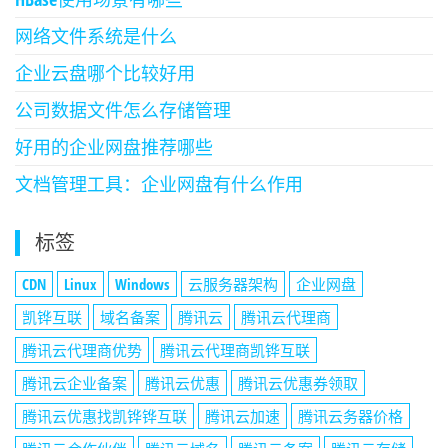
网络文件系统是什么
企业云盘哪个比较好用
公司数据文件怎么存储管理
好用的企业网盘推荐哪些
文档管理工具：企业网盘有什么作用
标签
CDN
Linux
Windows
云服务器架构
企业网盘
凯铧互联
域名备案
腾讯云
腾讯云代理商
腾讯云代理商优势
腾讯云代理商凯铧互联
腾讯云企业备案
腾讯云优惠
腾讯云优惠券领取
腾讯云优惠找凯铧铧互联
腾讯云加速
腾讯云务器价格