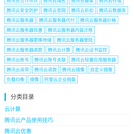
腾讯云合作伙伴
腾讯云域名
腾讯云备案
腾讯云存储
腾讯云安全防护
腾讯云官网
腾讯云折扣
腾讯云数据库
腾讯云服务器
腾讯云服务器代付
腾讯云服务器价格
腾讯云服务器优惠
腾讯云服务器内容迁移
腾讯云服务器更换地域
腾讯云服务器登陆
腾讯云服务器退款
腾讯云计算
腾讯云证书监控
腾讯云账号
腾讯云账号关联
腾讯云轻量应用服务器
腾讯云返现
腾讯云退款
腾讯云镜像
自定义镜像
负载均衡
镜像
阿里云企业网盘
分类目录
云计算
腾讯云产品使用技巧
腾讯云优惠