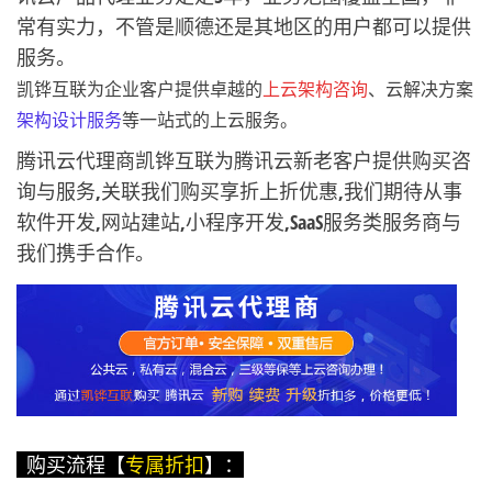
常有实力，不管是顺德还是其地区的用户都可以提供
服务。
凯铧互联为企业客户提供卓越的
上云架构咨询
、云解决方案
架构设计服务
等一站式的上云服务。
腾讯云代理商凯铧互联为腾讯云新老客户提供购买咨
询与服务,关联我们购买享折上折优惠,我们期待从事
软件开发,网站建站,小程序开发,SaaS服务类服务商与
我们携手合作。
购买流程【
专属折扣
】：