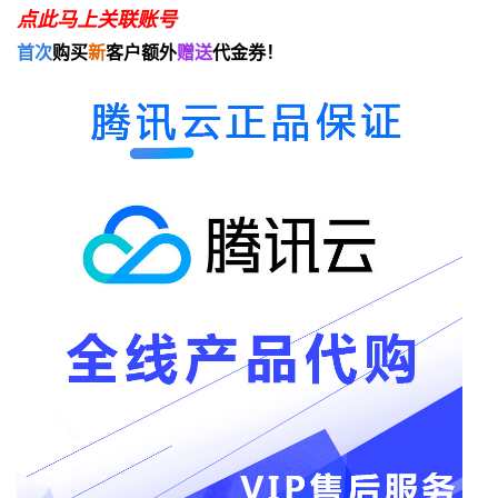
点此马上关联账号
首次
购买
新
客户额外
赠送
代金券！