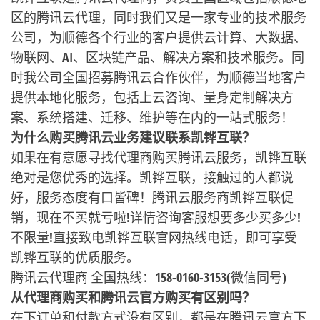
区的腾讯云代理，同时我们又是一家专业的技术服务
公司，为顺德各个行业的客户提供云计算、大数据、
物联网、AI、区块链产品、解决方案和技术服务。同
时我公司全国招募腾讯云合作伙伴，为顺德当地客户
提供本地化服务，包括上云咨询、量身定制解决方
案、系统搭建、迁移、维护等在内的一站式服务！
为什么购买腾讯云业务建议联系凯铧互联？
如果在有意愿寻找代理商购买腾讯云服务，凯铧互联
绝对是您优秀的选择。凯铧互联，接触过的人都说
好，服务态度有口皆碑！腾讯云服务商凯铧互联促
销，现在不买就亏啦!详情咨询客服想要多少买多少!
不限量!直接致电凯铧互联官网热线电话，即可享受
凯铧互联的优质服务。
腾讯云代理商 全国热线：158-0160-3153(微信同号)
从代理商购买和腾讯云官方购买有区别吗？
在下订单和付款方式没有区别，都是在腾讯云官方下