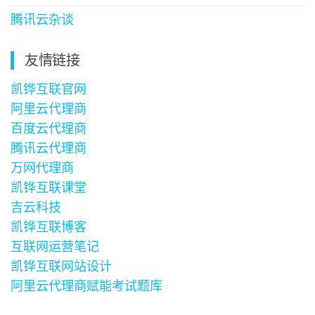
腾讯云杂谈
友情链接
凯铧互联官网
阿里云代理商
百度云代理商
腾讯云代理商
万网代理商
凯铧互联课堂
吉云科技
凯铧互联博客
互联网运营笔记
凯铧互联网站设计
阿里云代理商赋能考试题库