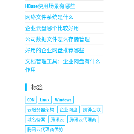
HBase使用场景有哪些
网络文件系统是什么
企业云盘哪个比较好用
公司数据文件怎么存储管理
好用的企业网盘推荐哪些
文档管理工具：企业网盘有什么
作用
标签
CDN
Linux
Windows
云服务器架构
企业网盘
凯铧互联
域名备案
腾讯云
腾讯云代理商
腾讯云代理商优势