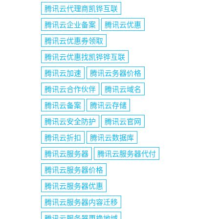
腾讯云代理商凯铧互联
腾讯云企业备案
腾讯云优惠
腾讯云优惠券领取
腾讯云优惠找凯铧铧互联
腾讯云加速
腾讯云务器价格
腾讯云合作伙伴
腾讯云域名
腾讯云备案
腾讯云存储
腾讯云安全防护
腾讯云官网
腾讯云折扣
腾讯云数据库
腾讯云服务器
腾讯云服务器代付
腾讯云服务器价格
腾讯云服务器优惠
腾讯云服务器内容迁移
腾讯云服务器更换地域