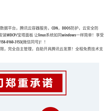
据平台，腾讯云容器服务，CDN，DDOS防护，云安全防
装WDCP/宝塔面板 让
linux系统如同windows一样简单！享受
158-0160-3153
(微信同号)！！
限，完全自主管理，自助开具腾讯云发票！全程免费技术支