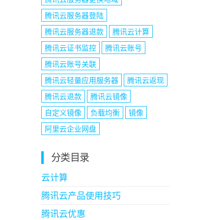
腾讯云服务器登陆
腾讯云服务器退款
腾讯云计算
腾讯云证书监控
腾讯云账号
腾讯云账号关联
腾讯云轻量应用服务器
腾讯云返现
腾讯云退款
腾讯云镜像
自定义镜像
负载均衡
镜像
阿里云企业网盘
分类目录
云计算
腾讯云产品使用技巧
腾讯云优惠