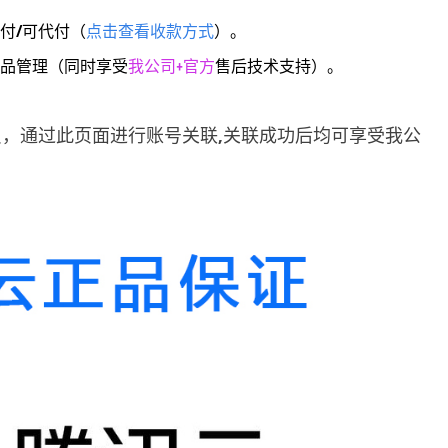
付/可代付（
点击查看收款方式
）。
品管理（同时享受
我公司+官方
售后技术支持）。
员，通过此页面进行账号关联,关联成功后均可享受我公