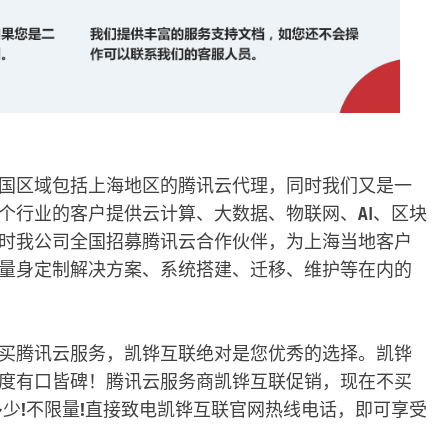
国区域包括上海地区的腾讯云代理，同时我们又是一
个行业的客户提供云计算、大数据、物联网、AI、区块
时我公司全国招募腾讯云合作伙伴，为上海当地客户
量身定制解决方案、系统搭建、迁移、维护等在内的
买腾讯云服务，凯铧互联绝对是您优秀的选择。凯铧
度有口皆碑！腾讯云服务商凯铧互联促销，现在不买
多少!不限量!直接致电凯铧互联官网热线电话，即可享受