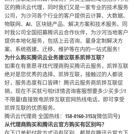
区的腾讯云代理，同时我们又是一家专业的技术服务
公司，为沙河各个行业的客户提供云计算、大数据、
物联网、AI、区块链产品、解决方案和技术服务。同
时我公司全国招募腾讯云合作伙伴，为沙河当地客户
提供本地化服务，包括上云咨询、量身定制解决方
案、系统搭建、迁移、维护等在内的一站式服务！
为什么购买腾讯云业务建议联系凯铧互联？
如果在有意愿寻找代理商购买腾讯云服务，凯铧互联
绝对是您优秀的选择。凯铧互联，接触过的人都说
好，服务态度有口皆碑！腾讯云服务商凯铧互联促
销，现在不买就亏啦!详情咨询客服想要多少买多少!
不限量!直接致电凯铧互联官网热线电话，即可享受
凯铧互联的优质服务。
腾讯云代理商 全国热线：158-0160-3153(微信同号)
从代理商购买和腾讯云官方购买有区别吗？
在下订单和付款方式没有区别，都是在腾讯云官方下