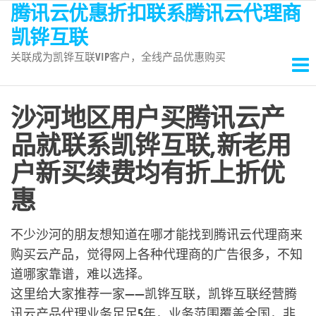
腾讯云优惠折扣联系腾讯云代理商
前
往
凯铧互联
内
关联成为凯铧互联VIP客户，全线产品优惠购买
容
沙河地区用户买腾讯云产
品就联系凯铧互联,新老用
户新买续费均有折上折优
惠
不少沙河的朋友想知道在哪才能找到腾讯云代理商来
购买云产品，觉得网上各种代理商的广告很多，不知
道哪家靠谱，难以选择。
这里给大家推荐一家——凯铧互联，凯铧互联经营腾
讯云产品代理业务足足5年，业务范围覆盖全国，非