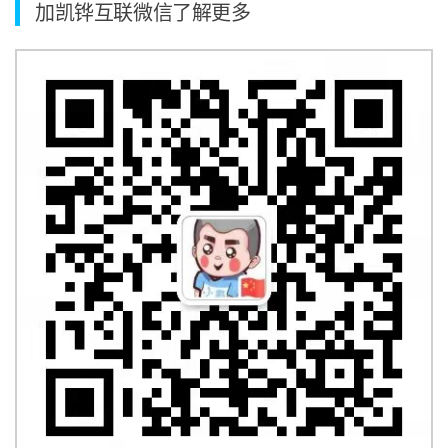
加凯铧互联微信了解更多