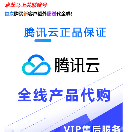
点此马上关联账号
首次
购买
新
客户额外
赠送
代金券！