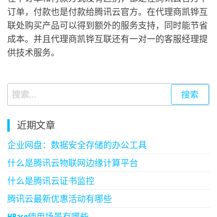
订单，付款也是付款给腾讯云官方。在代理商凯铧互
联处购买产品可以得到额外的服务支持，同时能节省
成本。并且代理商凯铧互联还有一对一的客服经理提
供技术服务。
搜
索：
近期文章
企业网盘：数据安全存储的办公工具
什么是腾讯云物联网边缘计算平台
什么是腾讯云证书监控
腾讯云最新优惠活动有哪些
HBase使用场景有哪些