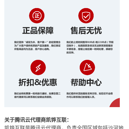
关于腾讯云代理商凯铧互联：
凯铧互联是腾讯云代理商，负责全国区域包括沙河地