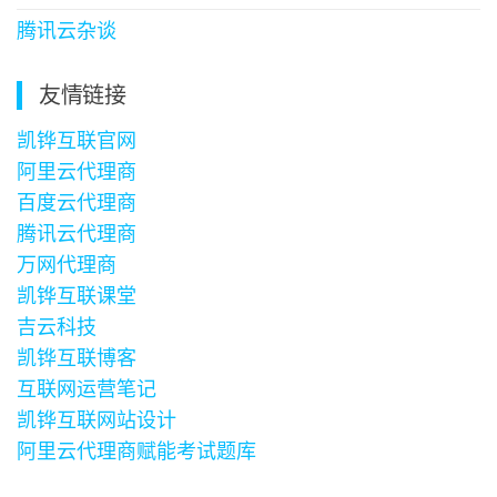
腾讯云杂谈
友情链接
凯铧互联官网
阿里云代理商
百度云代理商
腾讯云代理商
万网代理商
凯铧互联课堂
吉云科技
凯铧互联博客
互联网运营笔记
凯铧互联网站设计
阿里云代理商赋能考试题库