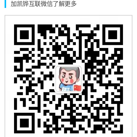
加凯铧互联微信了解更多