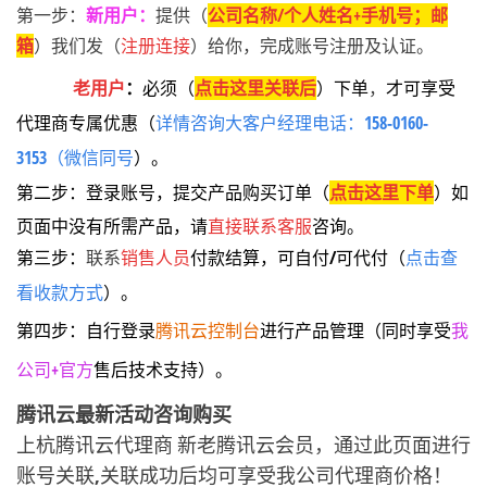
第一步：
新用户
：
提供（
公司名称/个人姓名+手机号；邮
箱
）我们发（
注册连接
）给你，完成账号注册及认证。
老用户
：
必须
（
点击这里关联后
）
下单
，
才可享受
代理商专属优惠
（
详情咨询大客户经理电话：
158-0160-
3153
（微信同号
）
。
第二步：登录账号，提交产品购买订单（
点击这里下单
）
如
页面中没有所需产品，请
直接联系
客服
咨询。
第三步：
联系
销售人员
付款结算，可自付/可代付（
点击查
看收款方式
）。
第四步：自行登录
腾讯云控制台
进行产品管理（同时享受
我
公司+官方
售后技术支持）。
腾讯云最新活动咨询购买
上杭腾讯云代理商 新老腾讯云会员，通过此页面进行
账号关联,关联成功后均可享受我公司代理商价格！