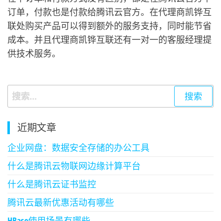
订单，付款也是付款给腾讯云官方。在代理商凯铧互
联处购买产品可以得到额外的服务支持，同时能节省
成本。并且代理商凯铧互联还有一对一的客服经理提
供技术服务。
搜
索：
近期文章
企业网盘：数据安全存储的办公工具
什么是腾讯云物联网边缘计算平台
什么是腾讯云证书监控
腾讯云最新优惠活动有哪些
HBase使用场景有哪些