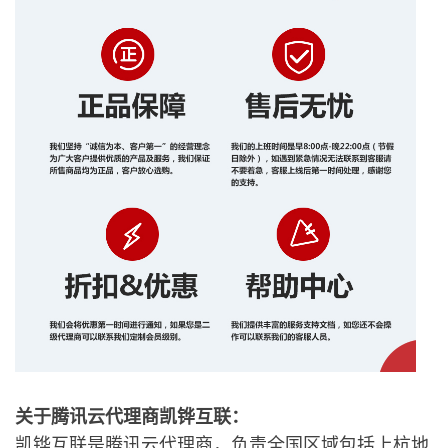
关于腾讯云代理商凯铧互联：
凯铧互联是腾讯云代理商，负责全国区域包括上杭地