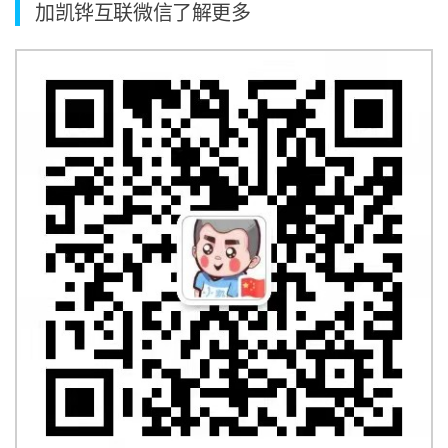
加凯铧互联微信了解更多