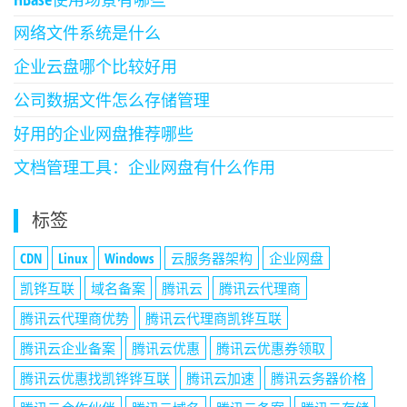
网络文件系统是什么
企业云盘哪个比较好用
公司数据文件怎么存储管理
好用的企业网盘推荐哪些
文档管理工具：企业网盘有什么作用
标签
CDN
Linux
Windows
云服务器架构
企业网盘
凯铧互联
域名备案
腾讯云
腾讯云代理商
腾讯云代理商优势
腾讯云代理商凯铧互联
腾讯云企业备案
腾讯云优惠
腾讯云优惠券领取
腾讯云优惠找凯铧铧互联
腾讯云加速
腾讯云务器价格