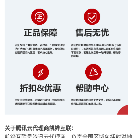
关于腾讯云代理商凯铧互联：
凯铧互联是腾讯云代理商，负责全国区域包括射洪地