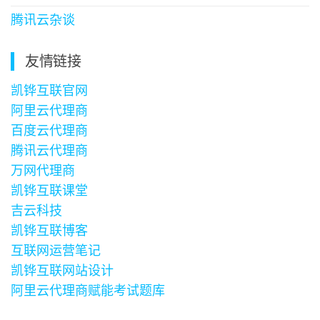
腾讯云杂谈
友情链接
凯铧互联官网
阿里云代理商
百度云代理商
腾讯云代理商
万网代理商
凯铧互联课堂
吉云科技
凯铧互联博客
互联网运营笔记
凯铧互联网站设计
阿里云代理商赋能考试题库