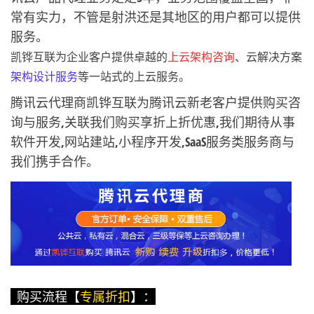
常有实力，不管是射洪还是其地区的用户都可以提供
服务。
凯铧互联为企业客户提供卓越的
上云架构咨询
、云解决方案
架构设计服务
等一站式的上云服务。
腾讯云代理商凯铧互联为腾讯云新老客户提供购买咨
询与服务,关联我们购买享折上折优惠,我们期待从事
软件开发,网站建站,小程序开发,SaaS服务类服务商与
我们携手合作。
购买流程【
专属折扣
】：