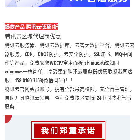
爆款产品 腾讯云低至1折
腾讯云区域代理商优惠
腾讯云服务器、腾讯云数据库，云智大数据平台，腾讯云容
器服务，CDN，DDOS防护，云安全防护，SSL证书、MQ中间
件等产品，免费安装WDCP/宝塔面板 让
linux系统如同
windows一样简单！享受更多腾讯云服务器优惠联系我司客
服：
158-0160-3153
(微信同号)！！
腾讯云官网会员账号，拥有全部最高权限，完全自主管理，
自助开具腾讯云发票！全程免费技术支持+24小时技术售后
服务！