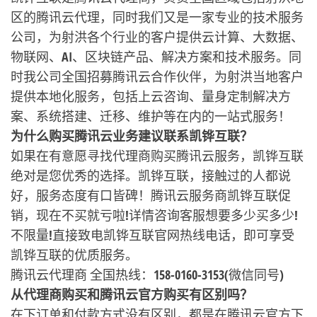
区的腾讯云代理，同时我们又是一家专业的技术服务
公司，为射洪各个行业的客户提供云计算、大数据、
物联网、AI、区块链产品、解决方案和技术服务。同
时我公司全国招募腾讯云合作伙伴，为射洪当地客户
提供本地化服务，包括上云咨询、量身定制解决方
案、系统搭建、迁移、维护等在内的一站式服务！
为什么购买腾讯云业务建议联系凯铧互联？
如果在有意愿寻找代理商购买腾讯云服务，凯铧互联
绝对是您优秀的选择。凯铧互联，接触过的人都说
好，服务态度有口皆碑！腾讯云服务商凯铧互联促
销，现在不买就亏啦!详情咨询客服想要多少买多少!
不限量!直接致电凯铧互联官网热线电话，即可享受
凯铧互联的优质服务。
腾讯云代理商 全国热线：158-0160-3153(微信同号)
从代理商购买和腾讯云官方购买有区别吗？
在下订单和付款方式没有区别，都是在腾讯云官方下