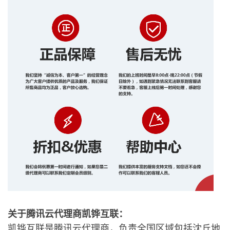
关于腾讯云代理商凯铧互联：
凯铧互联是腾讯云代理商，负责全国区域包括沈丘地