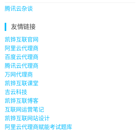
腾讯云杂谈
友情链接
凯铧互联官网
阿里云代理商
百度云代理商
腾讯云代理商
万网代理商
凯铧互联课堂
吉云科技
凯铧互联博客
互联网运营笔记
凯铧互联网站设计
阿里云代理商赋能考试题库