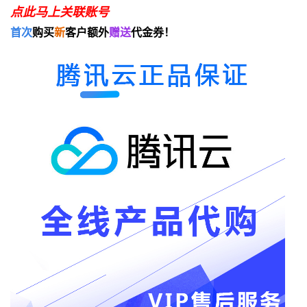
点此马上关联账号
首次
购买
新
客户额外
赠送
代金券！