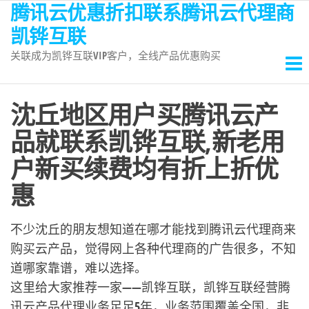
腾讯云优惠折扣联系腾讯云代理商
前
往
凯铧互联
内
关联成为凯铧互联VIP客户，全线产品优惠购买
容
沈丘地区用户买腾讯云产
品就联系凯铧互联,新老用
户新买续费均有折上折优
惠
不少沈丘的朋友想知道在哪才能找到腾讯云代理商来
购买云产品，觉得网上各种代理商的广告很多，不知
道哪家靠谱，难以选择。
这里给大家推荐一家——凯铧互联，凯铧互联经营腾
讯云产品代理业务足足5年，业务范围覆盖全国，非