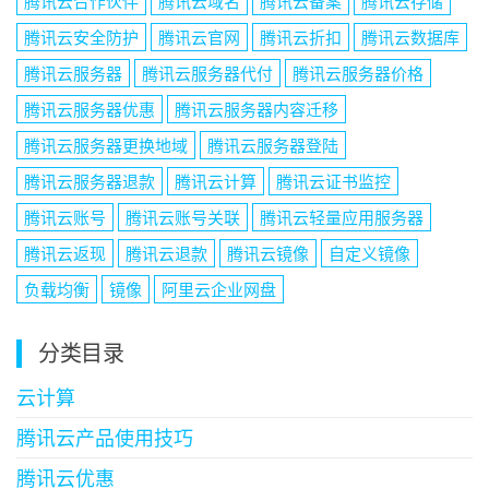
腾讯云合作伙伴
腾讯云域名
腾讯云备案
腾讯云存储
腾讯云安全防护
腾讯云官网
腾讯云折扣
腾讯云数据库
腾讯云服务器
腾讯云服务器代付
腾讯云服务器价格
腾讯云服务器优惠
腾讯云服务器内容迁移
腾讯云服务器更换地域
腾讯云服务器登陆
腾讯云服务器退款
腾讯云计算
腾讯云证书监控
腾讯云账号
腾讯云账号关联
腾讯云轻量应用服务器
腾讯云返现
腾讯云退款
腾讯云镜像
自定义镜像
负载均衡
镜像
阿里云企业网盘
分类目录
云计算
腾讯云产品使用技巧
腾讯云优惠