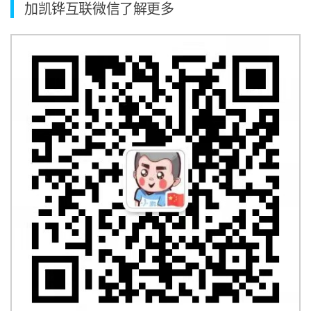
加凯铧互联微信了解更多