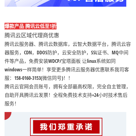
爆款产品 腾讯云低至1折
腾讯云区域代理商优惠
腾讯云服务器、腾讯云数据库，云智大数据平台，腾讯云容
器服务，CDN，DDOS防护，云安全防护，SSL证书、MQ中间
件等产品，免费安装WDCP/宝塔面板 让
linux系统如同
windows一样简单！享受更多腾讯云服务器优惠联系我司客
服：
158-0160-3153
(微信同号)！！
腾讯云官网会员账号，拥有全部最高权限，完全自主管理，
自助开具腾讯云发票！全程免费技术支持+24小时技术售后
服务！