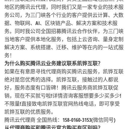
地区的腾讯云代理，同时我们又是一家专业的技术服
务公司，为三门峡各个行业的客户提供云计算、大数
据、物联网、AI、区块链产品、解决方案和技术服
务。同时我公司全国招募腾讯云合作伙伴，为三门峡
当地客户提供本地化服务，包括上云咨询、量身定制
解决方案、系统搭建、迁移、维护等在内的一站式服
务！
为什么购买腾讯云业务建议联系凯铧互联？
如果在有意愿寻找代理商购买腾讯云服务，凯铧互联
绝对是您优秀的选择。凯铧互联，接触过的人都说
好，服务态度有口皆碑！腾讯云服务商凯铧互联促
销，现在不买就亏啦!详情咨询客服想要多少买多少!
不限量!直接致电凯铧互联官网热线电话，即可享受
凯铧互联的优质服务。
腾讯云代理商 全国热线：158-0160-3153(微信同号)
从代理商购买和腾讯云官方购买有区别吗？