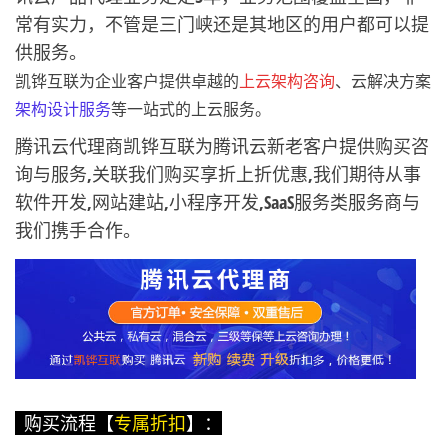
常有实力，不管是三门峡还是其地区的用户都可以提
供服务。
凯铧互联为企业客户提供卓越的
上云架构咨询
、云解决方案
架构设计服务
等一站式的上云服务。
腾讯云代理商凯铧互联为腾讯云新老客户提供购买咨
询与服务,关联我们购买享折上折优惠,我们期待从事
软件开发,网站建站,小程序开发,SaaS服务类服务商与
我们携手合作。
购买流程【
专属折扣
】：