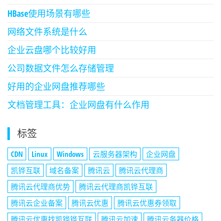
HBase使用场景有哪些
网络文件系统是什么
企业云盘哪个比较好用
公司数据文件怎么存储管理
好用的企业网盘推荐哪些
文档管理工具：企业网盘有什么作用
标签
CDN
Linux
Windows
云服务器架构
企业网盘
凯铧互联
域名备案
腾讯云
腾讯云代理商
腾讯云代理商优势
腾讯云代理商凯铧互联
腾讯云企业备案
腾讯云优惠
腾讯云优惠券领取
腾讯云优惠找凯铧铧互联
腾讯云加速
腾讯云务器价格