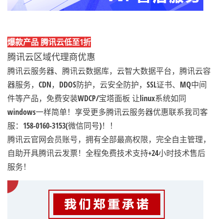
爆款产品 腾讯云低至1折
腾讯云区域代理商优惠
腾讯云服务器、腾讯云数据库，云智大数据平台，腾讯云容
器服务，CDN，DDOS防护，云安全防护，SSL证书、MQ中间
件等产品，免费安装WDCP/宝塔面板 让
linux系统如同
windows一样简单！享受更多腾讯云服务器优惠联系我司客
服：
158-0160-3153
(微信同号)！！
腾讯云官网会员账号，拥有全部最高权限，完全自主管理，
自助开具腾讯云发票！全程免费技术支持+24小时技术售后
服务！