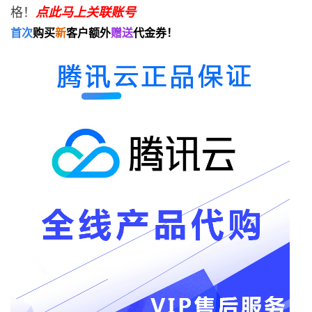
格！
点此马上关联账号
首次
购买
新
客户额外
赠送
代金券！