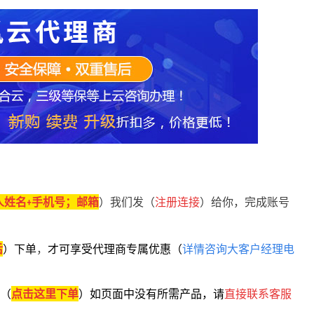
人姓名+手机号；邮箱
）我们发（
注册连接
）给你，完成账号
后
）
下单
，
才可享受代理商专属优惠
（
详情咨询大客户经理电
（
点击这里下单
）
如页面中没有所需产品，请
直接联系
客服