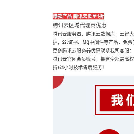
爆款产品 腾讯云低至1折
腾讯云区域代理商优惠
腾讯云服务器、腾讯云数据库，云智大数
护，SSL证书、MQ中间件等产品，免费安
更多腾讯云服务器优惠联系我司客服：
腾讯云官网会员账号，拥有全部最高权
持+24小时技术售后服务！