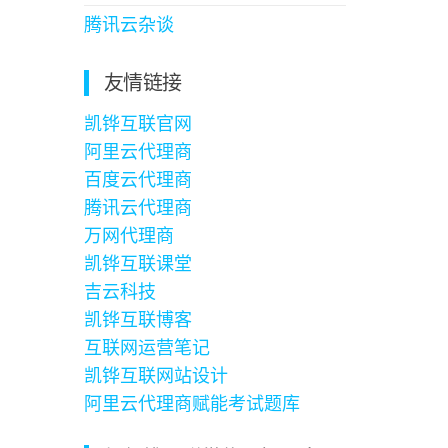
腾讯云杂谈
友情链接
凯铧互联官网
阿里云代理商
百度云代理商
腾讯云代理商
万网代理商
凯铧互联课堂
吉云科技
凯铧互联博客
互联网运营笔记
凯铧互联网站设计
阿里云代理商赋能考试题库