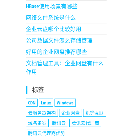
HBase使用场景有哪些
网络文件系统是什么
企业云盘哪个比较好用
公司数据文件怎么存储管理
好用的企业网盘推荐哪些
文档管理工具：企业网盘有什么
作用
标签
CDN
Linux
Windows
云服务器架构
企业网盘
凯铧互联
域名备案
腾讯云
腾讯云代理商
腾讯云代理商优势