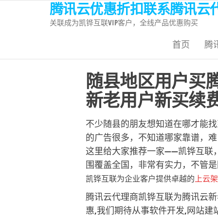
腾讯云优惠折扣联系腾讯云
前
往
关联成为凯铧互联VIP客户，全线产品优惠购买
内
首页
腾
容
随县地区用户买腾
新老用户新买续
不少随县的朋友想知道在哪才能找
的广告很多，不知道哪家靠谱，难
这里给大家推荐一家——凯铧互联
围覆盖全国，非常有实力，不管是
凯铧互联为企业客户提供卓越的
上云架
腾讯云代理商凯铧互联为腾讯云新
惠,我们期待从事软件开发,网站建站