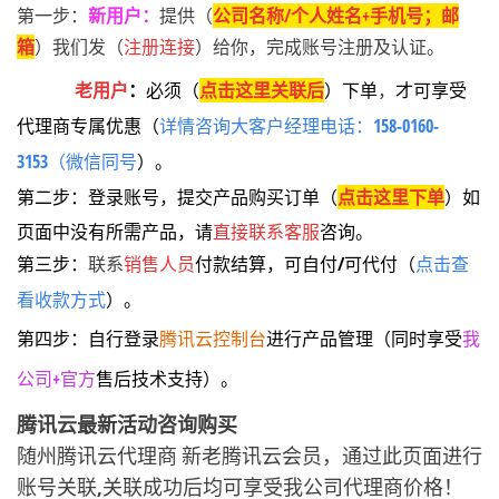
第一步：
新用户
：
提供（
公司名称/个人姓名+手机号；邮
箱
）我们发（
注册连接
）给你，完成账号注册及认证。
老用户
：
必须
（
点击这里关联后
）
下单
，
才可享受
代理商专属优惠
（
详情咨询大客户经理电话：
158-0160-
3153
（微信同号
）
。
第二步：登录账号，提交产品购买订单（
点击这里下单
）
如
页面中没有所需产品，请
直接联系
客服
咨询。
第三步：
联系
销售人员
付款结算，可自付/可代付（
点击查
看收款方式
）。
第四步：自行登录
腾讯云控制台
进行产品管理（同时享受
我
公司+官方
售后技术支持）。
腾讯云最新活动咨询购买
随州腾讯云代理商 新老腾讯云会员，通过此页面进行
账号关联,关联成功后均可享受我公司代理商价格！