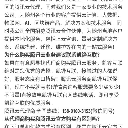
区的腾讯云代理，同时我们又是一家专业的技术服务
公司，为随州各个行业的客户提供云计算、大数据、
物联网、AI、区块链产品、解决方案和技术服务。同
时我公司全国招募腾讯云合作伙伴，为随州当地客户
提供本地化服务，包括上云咨询、量身定制解决方
案、系统搭建、迁移、维护等在内的一站式服务！
为什么购买腾讯云业务建议联系凯铧互联？
如果在有意愿寻找代理商购买腾讯云服务，凯铧互联
绝对是您优秀的选择。凯铧互联，接触过的人都说
好，服务态度有口皆碑！腾讯云服务商凯铧互联促
销，现在不买就亏啦!详情咨询客服想要多少买多少!
不限量!直接致电凯铧互联官网热线电话，即可享受
凯铧互联的优质服务。
腾讯云代理商 全国热线：158-0160-3153(微信同号)
从代理商购买和腾讯云官方购买有区别吗？
在下订单和付款方式没有区别，都是在腾讯云官方下