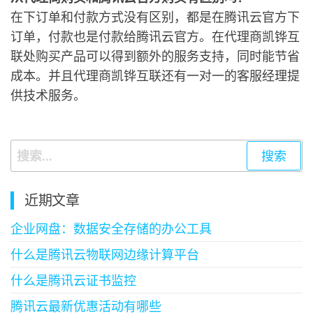
在下订单和付款方式没有区别，都是在腾讯云官方下
订单，付款也是付款给腾讯云官方。在代理商凯铧互
联处购买产品可以得到额外的服务支持，同时能节省
成本。并且代理商凯铧互联还有一对一的客服经理提
供技术服务。
搜
索：
近期文章
企业网盘：数据安全存储的办公工具
什么是腾讯云物联网边缘计算平台
什么是腾讯云证书监控
腾讯云最新优惠活动有哪些