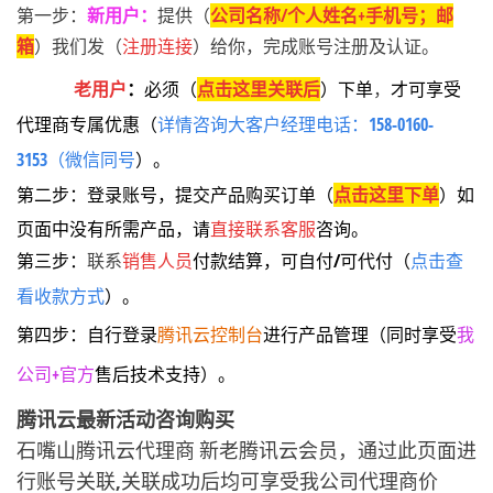
第一步：
新用户
：
提供（
公司名称/个人姓名+手机号；邮
箱
）我们发（
注册连接
）给你，完成账号注册及认证。
老用户
：
必须
（
点击这里关联后
）
下单
，
才可享受
代理商专属优惠
（
详情咨询大客户经理电话：
158-0160-
3153
（微信同号
）
。
第二步：登录账号，提交产品购买订单（
点击这里下单
）
如
页面中没有所需产品，请
直接联系
客服
咨询。
第三步：
联系
销售人员
付款结算，可自付/可代付（
点击查
看收款方式
）。
第四步：自行登录
腾讯云控制台
进行产品管理（同时享受
我
公司+官方
售后技术支持）。
腾讯云最新活动咨询购买
石嘴山腾讯云代理商 新老腾讯云会员，通过此页面进
行账号关联,关联成功后均可享受我公司代理商价