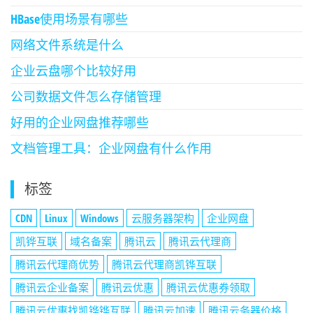
HBase使用场景有哪些
网络文件系统是什么
企业云盘哪个比较好用
公司数据文件怎么存储管理
好用的企业网盘推荐哪些
文档管理工具：企业网盘有什么作用
标签
CDN
Linux
Windows
云服务器架构
企业网盘
凯铧互联
域名备案
腾讯云
腾讯云代理商
腾讯云代理商优势
腾讯云代理商凯铧互联
腾讯云企业备案
腾讯云优惠
腾讯云优惠券领取
腾讯云优惠找凯铧铧互联
腾讯云加速
腾讯云务器价格