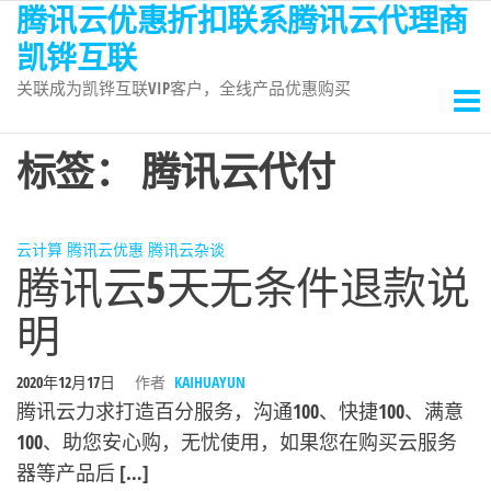
腾讯云优惠折扣联系腾讯云代理商
前
往
凯铧互联
内
关联成为凯铧互联VIP客户，全线产品优惠购买
容
标签：
腾讯云代付
云计算
腾讯云优惠
腾讯云杂谈
腾讯云5天无条件退款说
明
2020年12月17日
作者
KAIHUAYUN
腾讯云力求打造百分服务，沟通100、快捷100、满意
100、助您安心购，无忧使用，如果您在购买云服务
器等产品后 […]