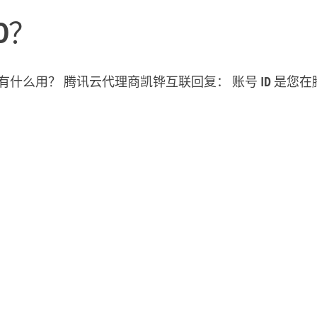
D？
d有什么用？ 腾讯云代理商凯铧互联回复： 账号 ID 是您