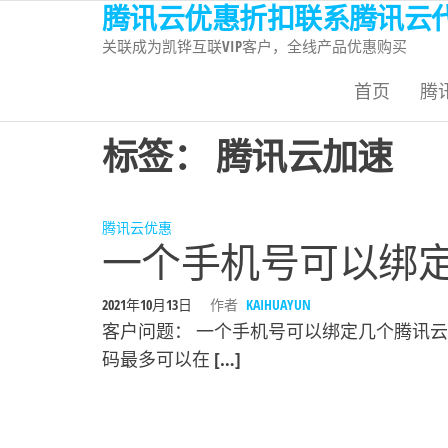
腾讯云优惠折扣联系腾讯云
前
往
关联成为凯铧互联VIP客户，全线产品优惠购买
内
首页
腾
容
标签：
腾讯云加速
腾讯云优惠
一个手机号可以绑
2021年10月13日
作者
KAIHUAYUN
客户问题： 一个手机号可以绑定几个腾讯云
码最多可以在 […]