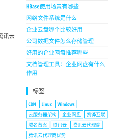
HBase使用场景有哪些
网络文件系统是什么
企业云盘哪个比较好用
在腾讯云
公司数据文件怎么存储管理
好用的企业网盘推荐哪些
文档管理工具：企业网盘有什么
作用
标签
CDN
Linux
Windows
云服务器架构
企业网盘
凯铧互联
域名备案
腾讯云
腾讯云代理商
腾讯云代理商优势