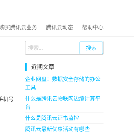
购买腾讯云业务
腾讯云动态
帮助中心
搜
索：
近期文章
企业网盘：数据安全存储的办公
工具
什么是腾讯云物联网边缘计算平
手机号
台
什么是腾讯云证书监控
腾讯云最新优惠活动有哪些