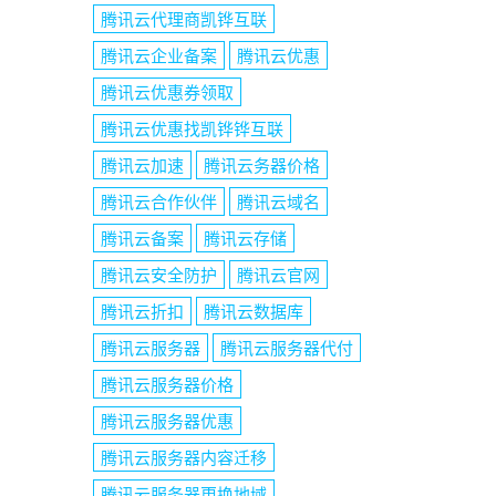
腾讯云代理商凯铧互联
腾讯云企业备案
腾讯云优惠
腾讯云优惠券领取
腾讯云优惠找凯铧铧互联
腾讯云加速
腾讯云务器价格
腾讯云合作伙伴
腾讯云域名
腾讯云备案
腾讯云存储
腾讯云安全防护
腾讯云官网
腾讯云折扣
腾讯云数据库
腾讯云服务器
腾讯云服务器代付
腾讯云服务器价格
腾讯云服务器优惠
腾讯云服务器内容迁移
腾讯云服务器更换地域