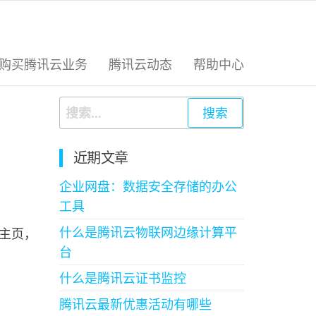
购买腾讯云业务
腾讯云动态
帮助中心
搜
索：
近期文章
企业网盘：数据安全存储的办公
工具
什么是腾讯云物联网边缘计算平
主页，
台
什么是腾讯云证书监控
腾讯云最新优惠活动有哪些