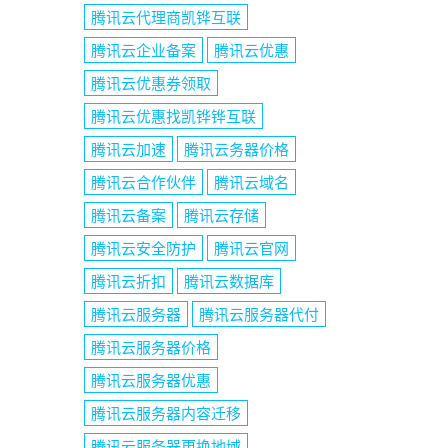
腾讯云代理商凯铧互联
腾讯云企业备案
腾讯云优惠
腾讯云优惠券领取
腾讯云优惠找凯铧铧互联
腾讯云加速
腾讯云务器价格
腾讯云合作伙伴
腾讯云域名
腾讯云备案
腾讯云存储
腾讯云安全防护
腾讯云官网
腾讯云折扣
腾讯云数据库
腾讯云服务器
腾讯云服务器代付
腾讯云服务器价格
腾讯云服务器优惠
腾讯云服务器内容迁移
腾讯云服务器更换地域