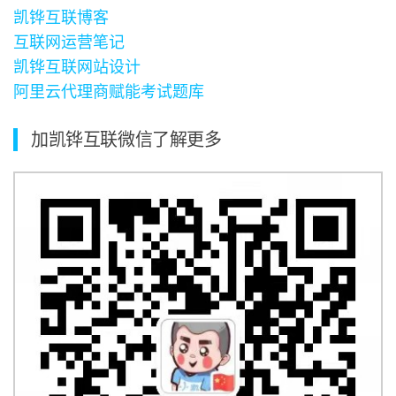
凯铧互联博客
互联网运营笔记
凯铧互联网站设计
阿里云代理商赋能考试题库
加凯铧互联微信了解更多