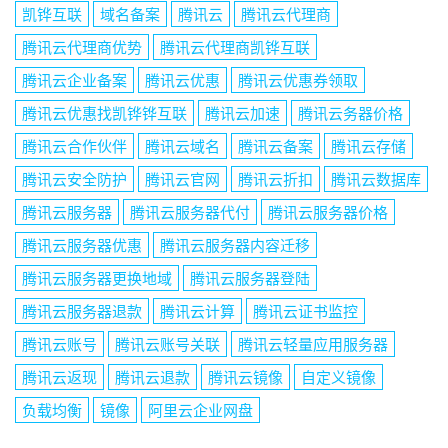
凯铧互联
域名备案
腾讯云
腾讯云代理商
腾讯云代理商优势
腾讯云代理商凯铧互联
腾讯云企业备案
腾讯云优惠
腾讯云优惠券领取
腾讯云优惠找凯铧铧互联
腾讯云加速
腾讯云务器价格
腾讯云合作伙伴
腾讯云域名
腾讯云备案
腾讯云存储
腾讯云安全防护
腾讯云官网
腾讯云折扣
腾讯云数据库
腾讯云服务器
腾讯云服务器代付
腾讯云服务器价格
腾讯云服务器优惠
腾讯云服务器内容迁移
腾讯云服务器更换地域
腾讯云服务器登陆
腾讯云服务器退款
腾讯云计算
腾讯云证书监控
腾讯云账号
腾讯云账号关联
腾讯云轻量应用服务器
腾讯云返现
腾讯云退款
腾讯云镜像
自定义镜像
负载均衡
镜像
阿里云企业网盘