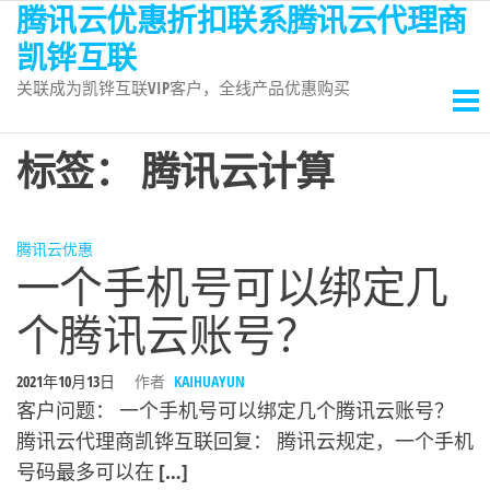
腾讯云优惠折扣联系腾讯云代理商
前
往
凯铧互联
内
关联成为凯铧互联VIP客户，全线产品优惠购买
容
标签：
腾讯云计算
腾讯云优惠
一个手机号可以绑定几
个腾讯云账号？
2021年10月13日
作者
KAIHUAYUN
客户问题： 一个手机号可以绑定几个腾讯云账号？
腾讯云代理商凯铧互联回复： 腾讯云规定，一个手机
号码最多可以在 […]