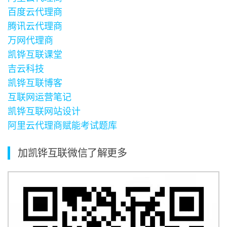
百度云代理商
腾讯云代理商
万网代理商
凯铧互联课堂
吉云科技
凯铧互联博客
互联网运营笔记
凯铧互联网站设计
阿里云代理商赋能考试题库
加凯铧互联微信了解更多