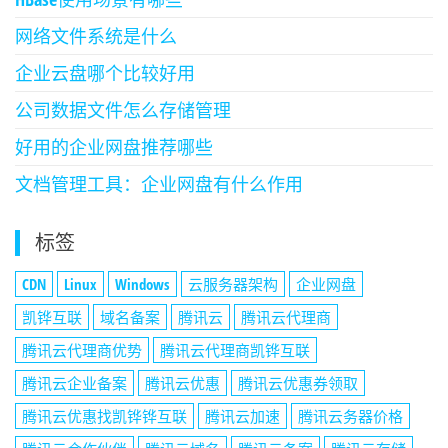
网络文件系统是什么
企业云盘哪个比较好用
公司数据文件怎么存储管理
好用的企业网盘推荐哪些
文档管理工具：企业网盘有什么作用
标签
CDN
Linux
Windows
云服务器架构
企业网盘
凯铧互联
域名备案
腾讯云
腾讯云代理商
腾讯云代理商优势
腾讯云代理商凯铧互联
腾讯云企业备案
腾讯云优惠
腾讯云优惠券领取
腾讯云优惠找凯铧铧互联
腾讯云加速
腾讯云务器价格