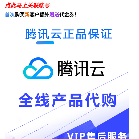
点此马上关联账号
首次
购买
新
客户额外
赠送
代金券！