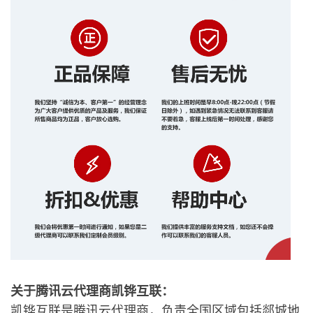
关于腾讯云代理商凯铧互联：
凯铧互联是腾讯云代理商，负责全国区域包括郯城地