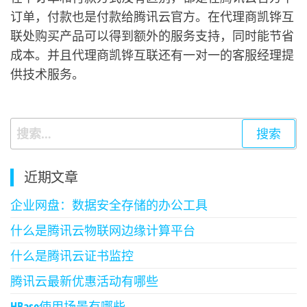
订单，付款也是付款给腾讯云官方。在代理商凯铧互
联处购买产品可以得到额外的服务支持，同时能节省
成本。并且代理商凯铧互联还有一对一的客服经理提
供技术服务。
搜
索：
近期文章
企业网盘：数据安全存储的办公工具
什么是腾讯云物联网边缘计算平台
什么是腾讯云证书监控
腾讯云最新优惠活动有哪些
HBase使用场景有哪些