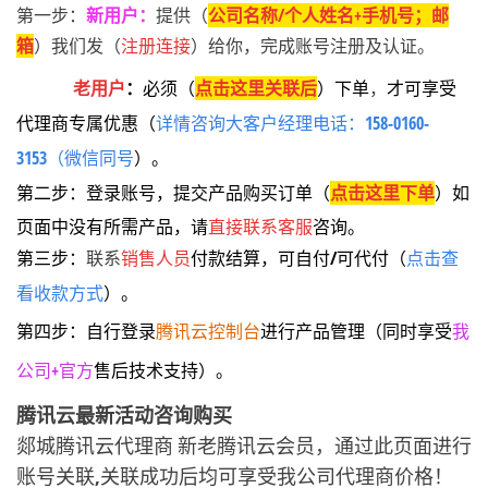
第一步：
新用户
：
提供（
公司名称/个人姓名+手机号；邮
箱
）我们发（
注册连接
）给你，完成账号注册及认证。
老用户
：
必须
（
点击这里关联后
）
下单
，
才可享受
代理商专属优惠
（
详情咨询大客户经理电话：
158-0160-
3153
（微信同号
）
。
第二步：登录账号，提交产品购买订单（
点击这里下单
）
如
页面中没有所需产品，请
直接联系
客服
咨询。
第三步：
联系
销售人员
付款结算，可自付/可代付（
点击查
看收款方式
）。
第四步：自行登录
腾讯云控制台
进行产品管理（同时享受
我
公司+官方
售后技术支持）。
腾讯云最新活动咨询购买
郯城腾讯云代理商 新老腾讯云会员，通过此页面进行
账号关联,关联成功后均可享受我公司代理商价格！