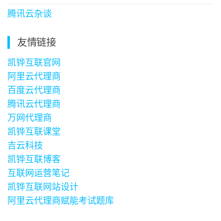
腾讯云杂谈
友情链接
凯铧互联官网
阿里云代理商
百度云代理商
腾讯云代理商
万网代理商
凯铧互联课堂
吉云科技
凯铧互联博客
互联网运营笔记
凯铧互联网站设计
阿里云代理商赋能考试题库