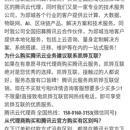
区的腾讯云代理，同时我们又是一家专业的技术服务
公司，为郯城各个行业的客户提供云计算、大数据、
物联网、AI、区块链产品、解决方案和技术服务。同
时我公司全国招募腾讯云合作伙伴，为郯城当地客户
提供本地化服务，包括上云咨询、量身定制解决方
案、系统搭建、迁移、维护等在内的一站式服务！
为什么购买腾讯云业务建议联系凯铧互联？
如果在有意愿寻找代理商购买腾讯云服务，凯铧互联
绝对是您优秀的选择。凯铧互联，接触过的人都说
好，服务态度有口皆碑！腾讯云服务商凯铧互联促
销，现在不买就亏啦!详情咨询客服想要多少买多少!
不限量!直接致电凯铧互联官网热线电话，即可享受
凯铧互联的优质服务。
腾讯云代理商 全国热线：158-0160-3153(微信同号)
从代理商购买和腾讯云官方购买有区别吗？
在下订单和付款方式没有区别，都是在腾讯云官方下