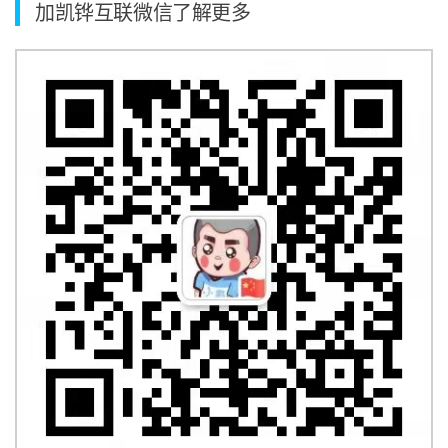
加凯铧互联微信了解更多