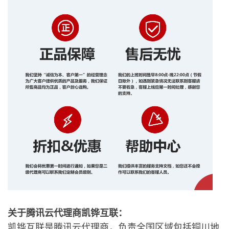
关于腾讯云代理商凯铧互联：
凯铧互联是腾讯云代理商，负责全国区域包括铜川地