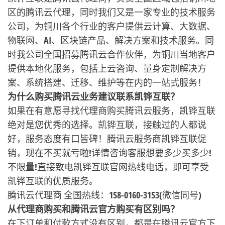
区的腾讯云代理，同时我们又是一家专业的技术服务
公司，为铜川各个行业的客户提供云计算、大数据、
物联网、AI、区块链产品、解决方案和技术服务。同
时我公司全国招募腾讯云合作伙伴，为铜川当地客户
提供本地化服务，包括上云咨询、量身定制解决方
案、系统搭建、迁移、维护等在内的一站式服务！
为什么购买腾讯云业务建议联系凯铧互联？
如果在有意愿寻找代理商购买腾讯云服务，凯铧互联
绝对是您优秀的选择。凯铧互联，接触过的人都说
好，服务态度有口皆碑！腾讯云服务商凯铧互联促
销，现在不买就亏啦!详情咨询客服想要多少买多少!
不限量!直接致电凯铧互联官网热线电话，即可享受
凯铧互联的优质服务。
腾讯云代理商 全国热线：158-0160-3153(微信同号)
从代理商购买和腾讯云官方购买有区别吗？
在下订单和付款方式没有区别，都是在腾讯云官方下