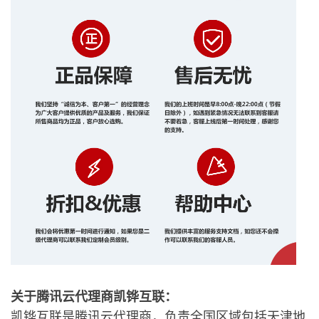
关于腾讯云代理商凯铧互联：
凯铧互联是腾讯云代理商，负责全国区域包括天津地