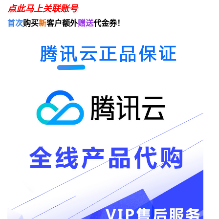
点此马上关联账号
首次
购买
新
客户额外
赠送
代金券！