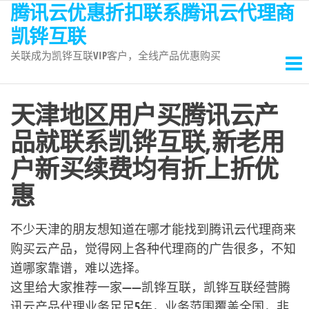
腾讯云优惠折扣联系腾讯云代理商
前
往
凯铧互联
内
关联成为凯铧互联VIP客户，全线产品优惠购买
容
天津地区用户买腾讯云产
品就联系凯铧互联,新老用
户新买续费均有折上折优
惠
不少天津的朋友想知道在哪才能找到腾讯云代理商来
购买云产品，觉得网上各种代理商的广告很多，不知
道哪家靠谱，难以选择。
这里给大家推荐一家——凯铧互联，凯铧互联经营腾
讯云产品代理业务足足5年，业务范围覆盖全国，非