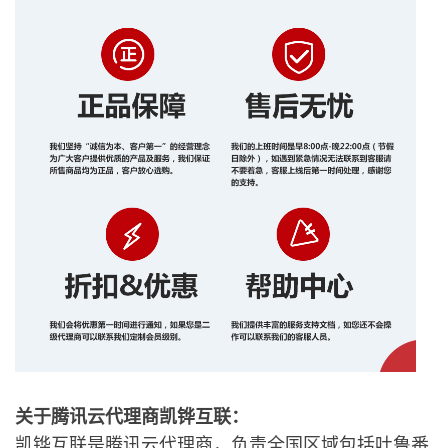
关于腾讯云代理商凯铧互联：
凯铧互联是腾讯云代理商，负责全国区域包括吐鲁番