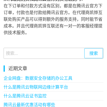
在下订单和付款方式没有区别，都是在腾讯云官方下
订单，付款也是付款给腾讯云官方。在代理商凯铧互
联处购买产品可以得到额外的服务支持，同时能节省
成本。并且代理商凯铧互联还有一对一的客服经理提
供技术服务。
搜
索：
近期文章
企业网盘：数据安全存储的办公工具
什么是腾讯云物联网边缘计算平台
什么是腾讯云证书监控
腾讯云最新优惠活动有哪些