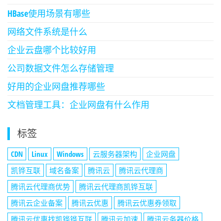
HBase使用场景有哪些
网络文件系统是什么
企业云盘哪个比较好用
公司数据文件怎么存储管理
好用的企业网盘推荐哪些
文档管理工具：企业网盘有什么作用
标签
CDN
Linux
Windows
云服务器架构
企业网盘
凯铧互联
域名备案
腾讯云
腾讯云代理商
腾讯云代理商优势
腾讯云代理商凯铧互联
腾讯云企业备案
腾讯云优惠
腾讯云优惠券领取
腾讯云优惠找凯铧铧互联
腾讯云加速
腾讯云务器价格