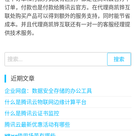
订单，付款也是付款给腾讯云官方。在代理商凯铧互
联处购买产品可以得到额外的服务支持，同时能节省
成本。并且代理商凯铧互联还有一对一的客服经理提
供技术服务。
搜
索：
近期文章
企业网盘：数据安全存储的办公工具
什么是腾讯云物联网边缘计算平台
什么是腾讯云证书监控
腾讯云最新优惠活动有哪些
HBase使用场景有哪些