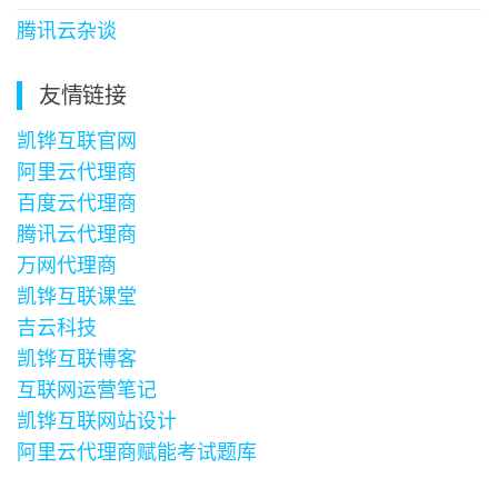
腾讯云杂谈
友情链接
凯铧互联官网
阿里云代理商
百度云代理商
腾讯云代理商
万网代理商
凯铧互联课堂
吉云科技
凯铧互联博客
互联网运营笔记
凯铧互联网站设计
阿里云代理商赋能考试题库