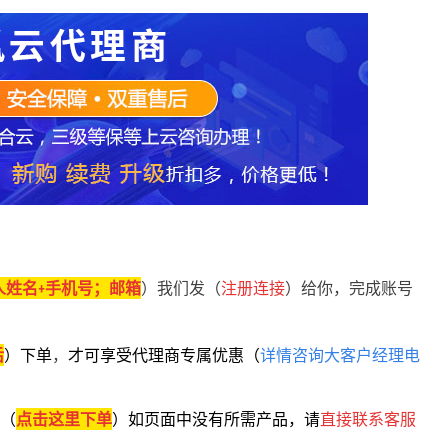
人姓名+手机号；邮箱
）我们发（
注册连接
）给你，完成账号
后
）
下单
，
才可享受代理商专属优惠
（
详情咨询大客户经理电
（
点击这里下单
）
如页面中没有所需产品，请
直接联系
客服