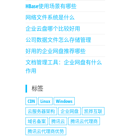
HBase使用场景有哪些
网络文件系统是什么
企业云盘哪个比较好用
公司数据文件怎么存储管理
好用的企业网盘推荐哪些
文档管理工具：企业网盘有什么
作用
标签
CDN
Linux
Windows
云服务器架构
企业网盘
凯铧互联
域名备案
腾讯云
腾讯云代理商
腾讯云代理商优势