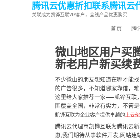
腾讯云优惠折扣联系腾讯云
前
往
关联成为凯铧互联VIP客户，全线产品优惠购买
内
首页
腾
容
微山地区用户买腾
新老用户新买续
不少微山的朋友想知道在哪才能找
的广告很多，不知道哪家靠谱，难
这里给大家推荐一家——凯铧互联
围覆盖全国，非常有实力，不管是
凯铧互联为企业客户提供卓越的
上云架
腾讯云代理商凯铧互联为腾讯云新
惠,我们期待从事软件开发,网站建站