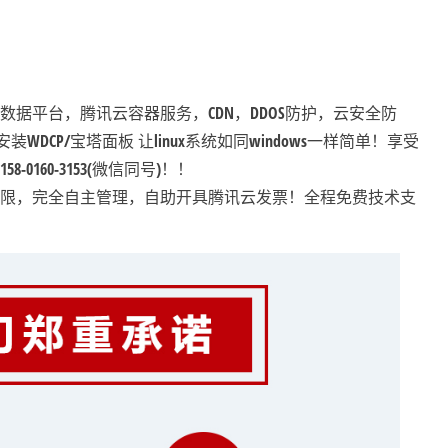
据平台，腾讯云容器服务，CDN，DDOS防护，云安全防
装WDCP/宝塔面板 让
linux系统如同windows一样简单！享受
158-0160-3153
(微信同号)！！
限，完全自主管理，自助开具腾讯云发票！全程免费技术支