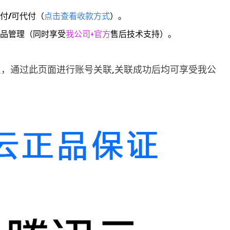
付/可代付（
点击查看收款方式
）。
品管理（同时享受
我公司+官方
售后技术支持）。
员，通过此页面进行账号关联,关联成功后均可享受我公