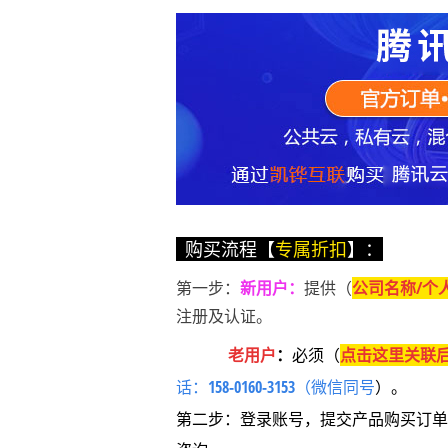
购买流程【
专属折扣
】：
第一步：
新用户
：
提供（
公司名称/个
注册及认证。
老用户
：
必须
（
点击这里关联
话：
158-0160-3153
（微信同号
）
。
第二步：登录账号，提交产品购买订单