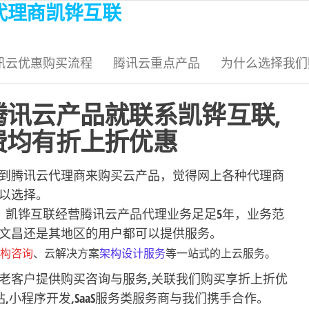
代理商凯铧互联
讯云优惠购买流程
腾讯云重点产品
为什么选择我们
讯云产品就联系凯铧互联,
费均有折上折优惠
到腾讯云代理商来购买云产品，觉得网上各种代理商
以选择。
，凯铧互联经营腾讯云产品代理业务足足5年，业务范
文昌还是其地区的用户都可以提供服务。
构咨询
、云解决方案
架构设计服务
等一站式的上云服务。
老客户提供购买咨询与服务,关联我们购买享折上折优
,小程序开发,SaaS服务类服务商与我们携手合作。