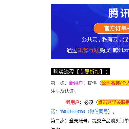
购买流程【
专属折扣
】：
第一步：
新用户
：
提供（
公司名称/个
注册及认证。
老用户
：
必须
（
点击这里关联
话：
158-0160-3153
（微信同号
）
。
第二步：登录账号，提交产品购买订单