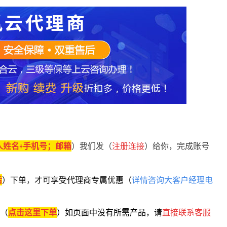
人姓名+手机号；邮箱
）我们发（
注册连接
）给你，完成账号
后
）
下单
，
才可享受代理商专属优惠
（
详情咨询大客户经理电
（
点击这里下单
）
如页面中没有所需产品，请
直接联系
客服