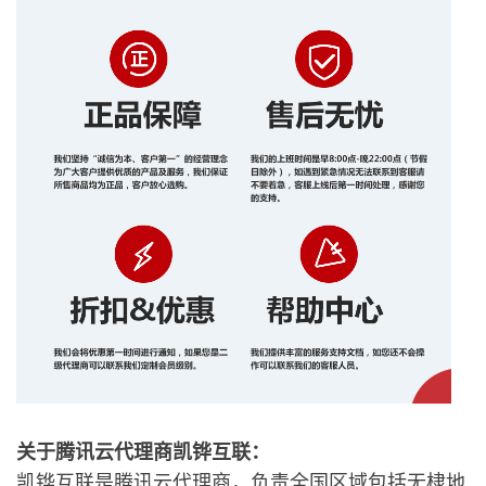
关于腾讯云代理商凯铧互联：
凯铧互联是腾讯云代理商，负责全国区域包括无棣地