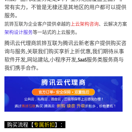
常有实力，不管是无棣还是其地区的用户都可以提供
服务。
凯铧互联为企业客户提供卓越的
上云架构咨询
、云解决方案
架构设计服务
等一站式的上云服务。
腾讯云代理商凯铧互联为腾讯云新老客户提供购买咨
询与服务,关联我们购买享折上折优惠,我们期待从事
软件开发,网站建站,小程序开发,SaaS服务类服务商与
我们携手合作。
购买流程【
专属折扣
】：