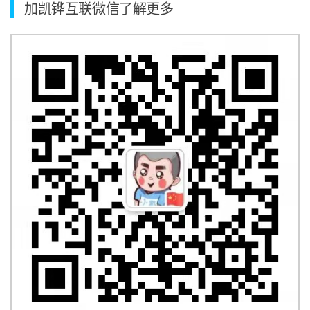
加凯铧互联微信了解更多