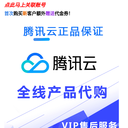
点此马上关联账号
首次
购买
新
客户额外
赠送
代金券！