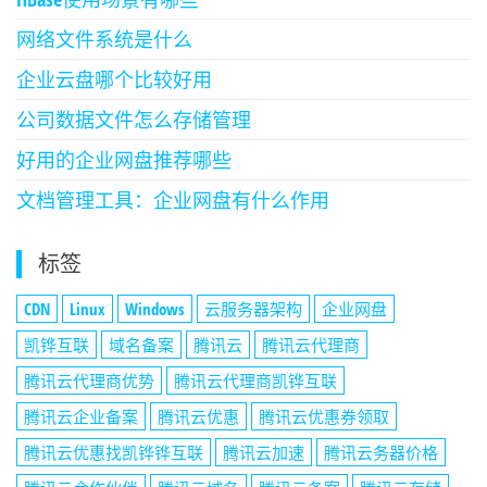
网络文件系统是什么
企业云盘哪个比较好用
公司数据文件怎么存储管理
好用的企业网盘推荐哪些
文档管理工具：企业网盘有什么作用
标签
CDN
Linux
Windows
云服务器架构
企业网盘
凯铧互联
域名备案
腾讯云
腾讯云代理商
腾讯云代理商优势
腾讯云代理商凯铧互联
腾讯云企业备案
腾讯云优惠
腾讯云优惠券领取
腾讯云优惠找凯铧铧互联
腾讯云加速
腾讯云务器价格