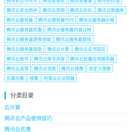
腾讯云合作伙伴
腾讯云域名
腾讯云备案
腾讯云存储
腾讯云安全防护
腾讯云官网
腾讯云折扣
腾讯云数据库
腾讯云服务器
腾讯云服务器代付
腾讯云服务器价格
腾讯云服务器优惠
腾讯云服务器内容迁移
腾讯云服务器更换地域
腾讯云服务器登陆
腾讯云服务器退款
腾讯云计算
腾讯云证书监控
腾讯云账号
腾讯云账号关联
腾讯云轻量应用服务器
腾讯云返现
腾讯云退款
腾讯云镜像
自定义镜像
负载均衡
镜像
阿里云企业网盘
分类目录
云计算
腾讯云产品使用技巧
腾讯云优惠